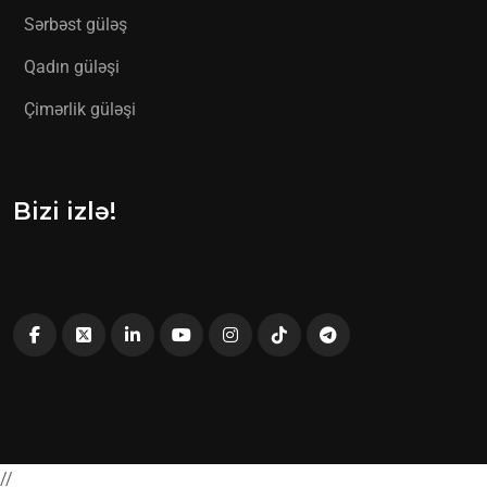
Sərbəst güləş
Qadın güləşi
Çimərlik güləşi
Bizi izlə!
//