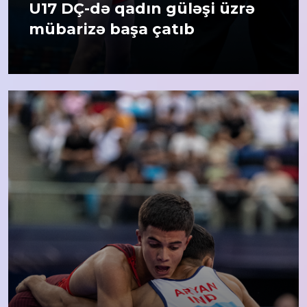
U17 DÇ-də qadın güləşi üzrə
mübarizə başa çatıb