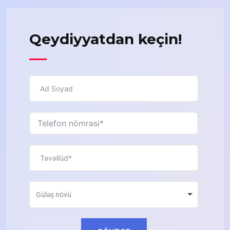
Qeydiyyatdan keçin!
Güləş növü