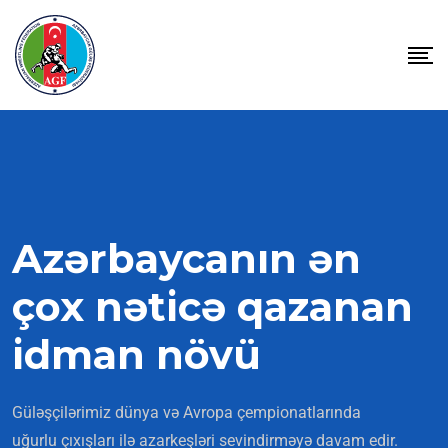
Azərbaycanın ən
çox nəticə qazanan
idman növü
Güləşçilərimiz dünya və Avropa çempionatlarında
uğurlu çıxışları ilə azarkeşləri sevindirməyə davam edir.