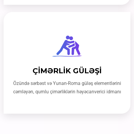
ÇİMƏRLİK GÜLƏŞİ
Özündə sərbəst və Yunan-Roma güləş elementlərini
cəmləyən, qumlu çimərliklərin həyəcanverici idmanı