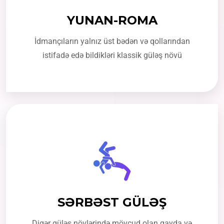
YUNAN-ROMA
İdmançıların yalnız üst bədən və qollarından
istifadə edə bildikləri klassik güləş növü
SƏRBƏST GÜLƏŞ
Digər güləş növlərində mövcud olan qayda və