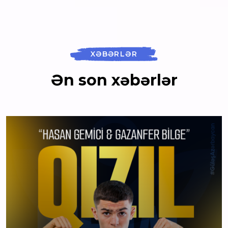
XƏBƏRLƏR
Ən son xəbərlər