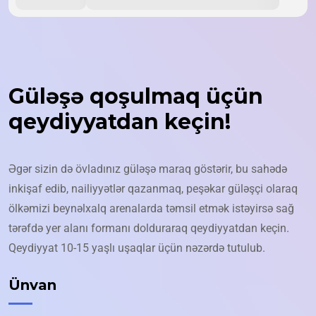
Güləşə qoşulmaq üçün
qeydiyyatdan keçin!
Əgər sizin də övladınız güləşə maraq göstərir, bu sahədə
inkişaf edib, nailiyyətlər qazanmaq, peşəkar güləşçi olaraq
ölkəmizi beynəlxalq arenalarda təmsil etmək istəyirsə sağ
tərəfdə yer alanı formanı dolduraraq qeydiyyatdan keçin.
Qeydiyyat 10-15 yaşlı uşaqlar üçün nəzərdə tutulub.
Ünvan