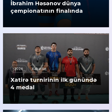
İbrahim Həsənov dünya
çempionatının finalında
2026
Xəbərlər
Xatirə turnirinin ilk günündə
4 medal