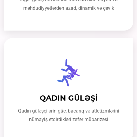
məhdudiyyətlərdən azad, dinamik və çevik
QADIN GÜLƏŞİ
Qadın güləşçilərin güc, bacarıq və atletizmlərini
nümayiş etdirdikləri zəfər mübarizəsi