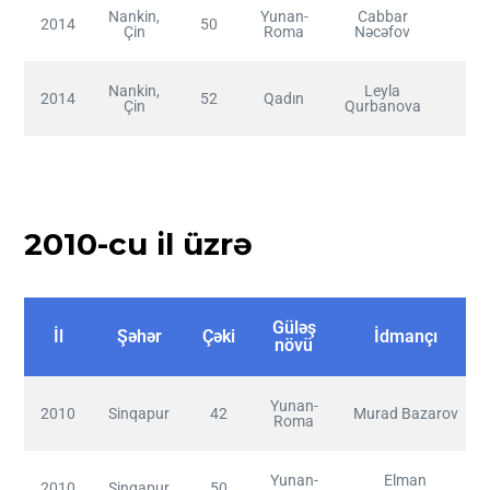
Nankin,
Yunan-
Cabbar
2014
50
I
Çin
Roma
Nəcəfov
Nankin,
Leyla
2014
52
Qadın
I
Çin
Qurbanova
2010-cu il üzrə
Güləş
İl
Şəhər
Çəki
İdmançı
növü
Yunan-
2010
Sinqapur
42
Murad Bazarov
Roma
Yunan-
Elman
2010
Sinqapur
50