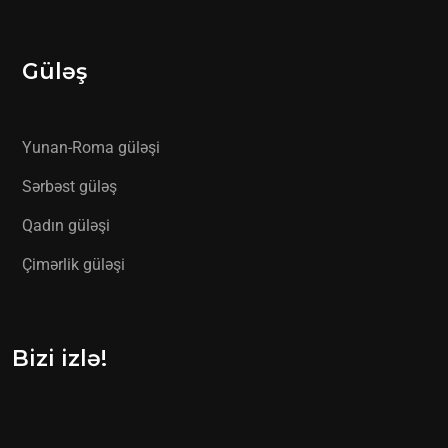
Güləş
Yunan-Roma güləşi
Sərbəst güləş
Qadın güləşi
Çimərlik güləşi
Bizi izlə!