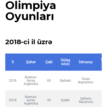
Olimpiya
Oyunları
2018-ci il üzrə
Güləş
Tut
İl
Şəhər
Çəki
İdmançı
növü
y
Buenos-
Turan
2018
Ayres,
65
Sərbəst
Bayramov
Argentina
Buenos-
Şəhanə
2018
Ayres,
43
Qadın
Nəzərova
Argentina