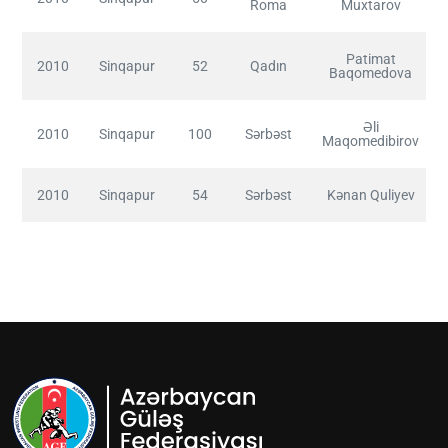
Roma
Muxtarov
Patimat
2010
Sinqapur
52
Qadın
Baqomedova
Əli
2010
Sinqapur
100
Sərbəst
Maqomedibirov
2010
Sinqapur
54
Sərbəst
Kənan Quliyev