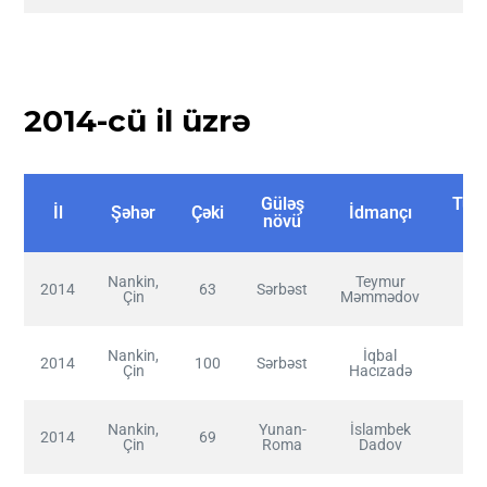
2014-cü il üzrə
Güləş
Tut
İl
Şəhər
Çəki
İdmançı
növü
y
Nankin,
Teymur
2014
63
Sərbəst
I
Çin
Məmmədov
Nankin,
İqbal
2014
100
Sərbəst
I
Çin
Hacızadə
Nankin,
Yunan-
İslambek
2014
69
I
Çin
Roma
Dadov