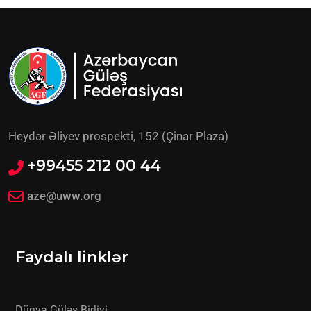
Heydər Əliyev prospekti, 152 (Çinar Plaza)
+99455 212 00 44
aze@uww.org
Faydalı linklər
Dünya Güləş Birliyi