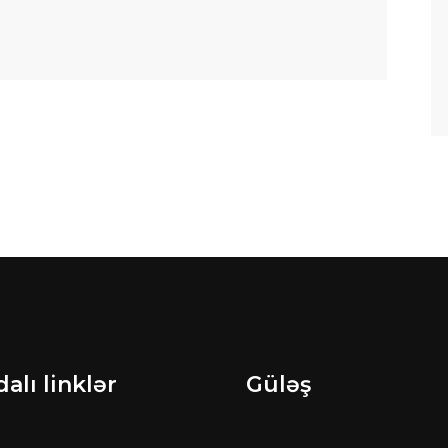
alı linklər
Güləş