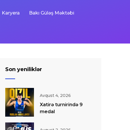
Karyera
Bakı Güləş Məktəbi
Son yeniliklər
Avqust 4, 2026
Xatirə turnirində 9
medal