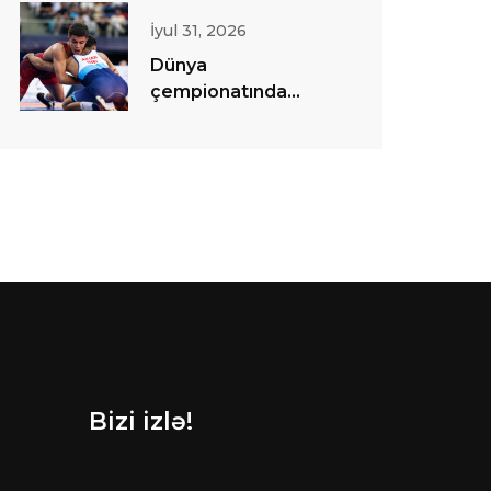
İyul 31, 2026
Dünya
çempionatında
sərbəst güləş
yarışlarına start
verilib
Bizi izlə!