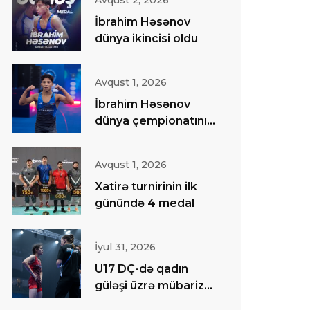
Avqust 2, 2026
İbrahim Həsənov
dünya ikincisi oldu
Avqust 1, 2026
İbrahim Həsənov
dünya çempionatının
finalında
Avqust 1, 2026
Xatirə turnirinin ilk
günündə 4 medal
İyul 31, 2026
U17 DÇ-də qadın
güləşi üzrə mübarizə
başa çatıb