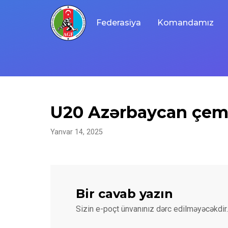
Skip
to
Federasiya
Komandamız
content
U20 Azərbaycan çem
Yanvar 14, 2025
Bir cavab yazın
Sizin e-poçt ünvanınız dərc edilməyəcəkdir.