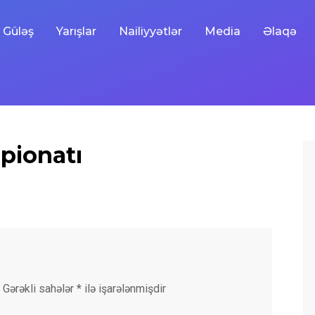
Güləş
Yarışlar
Nailiyyətlər
Media
Əlaqə
pionatı
Gərəkli sahələr
*
ilə işarələnmişdir