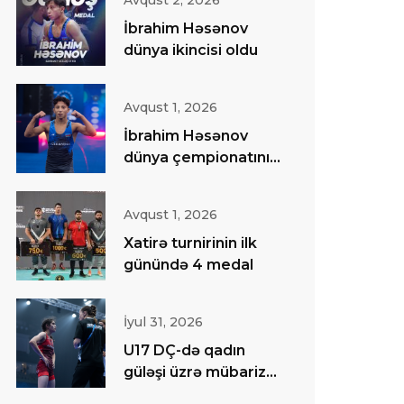
Avqust 2, 2026
İbrahim Həsənov
dünya ikincisi oldu
Avqust 1, 2026
İbrahim Həsənov
dünya çempionatının
finalında
Avqust 1, 2026
Xatirə turnirinin ilk
günündə 4 medal
İyul 31, 2026
U17 DÇ-də qadın
güləşi üzrə mübarizə
başa çatıb