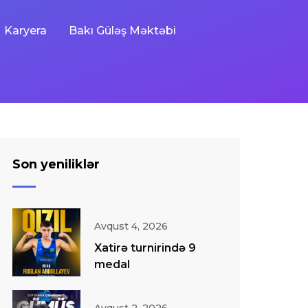
Karyera
Bakı Güləş Məktəbi
Son yeniliklər
Avqust 4, 2026
Xatirə turnirində 9
medal