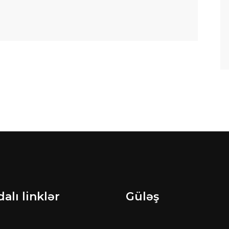
alı linklər
Güləş