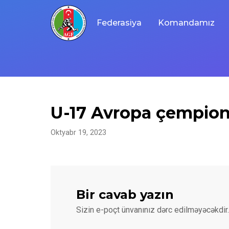
Skip
to
Federasiya
Komandamız
content
U-17 Avropa çempion
Oktyabr 19, 2023
Bir cavab yazın
Sizin e-poçt ünvanınız dərc edilməyəcəkdir.