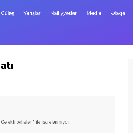
Güləş
Yarışlar
Nailiyyətlər
Media
Əlaqə
atı
Gərəkli sahələr
*
ilə işarələnmişdir