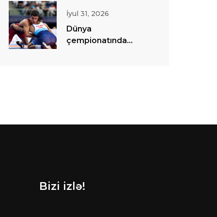
İyul 31, 2026
Dünya
çempionatında
sərbəst güləş
yarışlarına start
verilib
Bizi izlə!