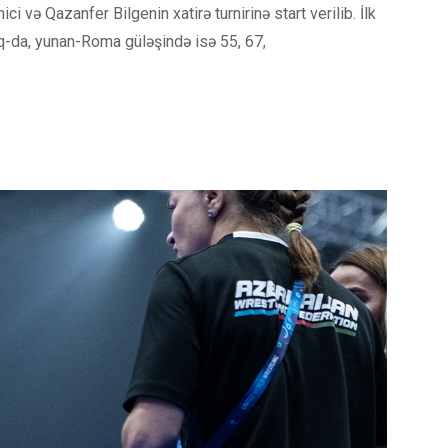
 və Qazanfer Bilgenin xatirə turnirinə start verilib. İlk
q-da, yunan-Roma güləşində isə 55, 67,