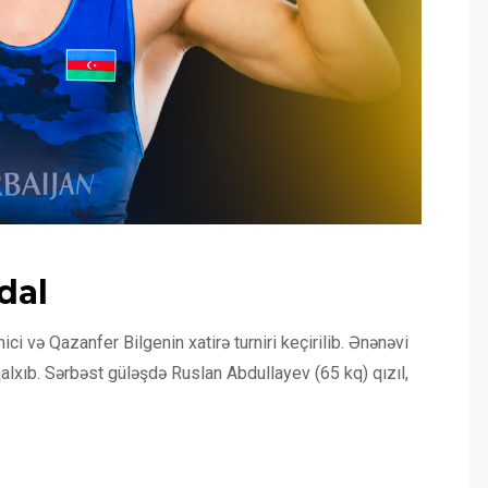
dal
i və Qazanfer Bilgenin xatirə turniri keçirilib. Ənənəvi
alxıb. Sərbəst güləşdə Ruslan Abdullayev (65 kq) qızıl,