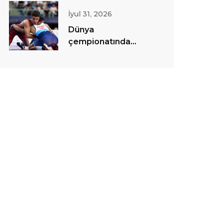
İyul 31, 2026
Dünya
çempionatında
sərbəst güləş
yarışlarına start
verilib