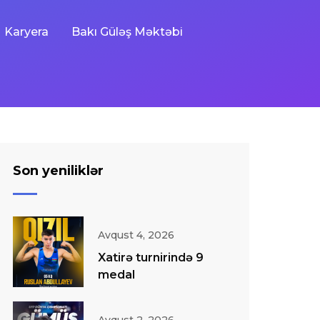
Karyera
Bakı Güləş Məktəbi
Son yeniliklər
Avqust 4, 2026
Xatirə turnirində 9
medal