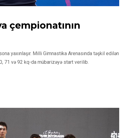
a çempionatının
ona yaxınlaşır. Milli Gimnastika Arenasında təşkil edilən
0, 71 və 92 kq-da mübarizəyə start verilib.