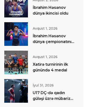
Avqust 2, 2026
İbrahim Həsənov
dünya ikincisi oldu
Avqust 1, 2026
İbrahim Həsənov
dünya çempionatının
finalında
Avqust 1, 2026
Xatirə turnirinin ilk
günündə 4 medal
İyul 31, 2026
U17 DÇ-də qadın
güləşi üzrə mübarizə
başa çatıb