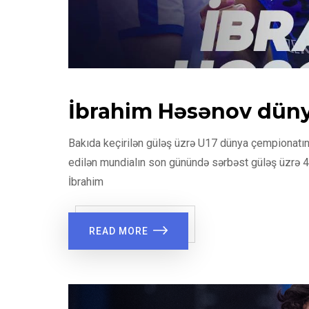
İbrahim Həsənov dünya
Bakıda keçirilən güləş üzrə U17 dünya çempionatına
edilən mundialın son günündə sərbəst güləş üzrə 4
İbrahim
READ MORE