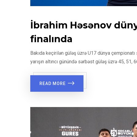
İbrahim Həsənov düny
finalında
Bakıda keçirilən güləş üzrə U17 dünya çempionatı s
yarışın altıncı günündə sərbəst güləş üzrə 45, 51, 6
READ MORE