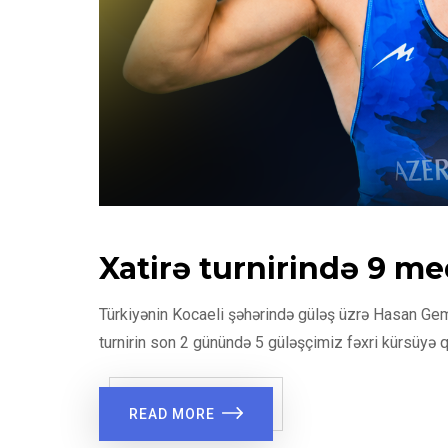
Xatirə turnirində 9 me
Türkiyənin Kocaeli şəhərində güləş üzrə Hasan Gemic
turnirin son 2 günündə 5 güləşçimiz fəxri kürsüyə q
READ MORE