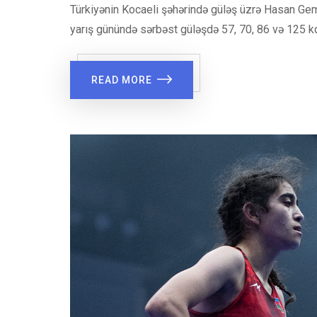
Türkiyənin Kocaeli şəhərində güləş üzrə Hasan Gemici
yarış günündə sərbəst güləşdə 57, 70, 86 və 125 k
READ MORE