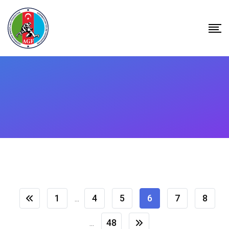
Skip
to
content
1
4
5
6
7
8
...
48
...