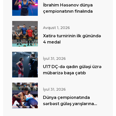
İbrahim Həsənov dünya
çempionatının finalında
Avqust 1, 2026
Xatirə turnirinin ilk günündə
4 medal
İyul 31, 2026
U17 DÇ-də qadın güləşi üzrə
mübarizə başa çatıb
İyul 31, 2026
Dünya çempionatında
sərbəst güləş yarışlarına
start verilib