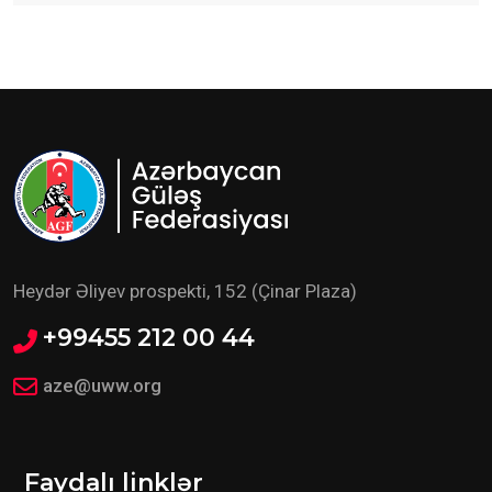
Heydər Əliyev prospekti, 152 (Çinar Plaza)
+99455 212 00 44
aze@uww.org
Faydalı linklər