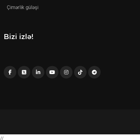
Çimərlik güləşi
Bizi izlə!
//