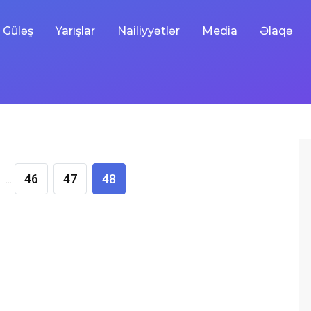
Güləş
Yarışlar
Nailiyyətlər
Media
Əlaqə
46
47
48
...