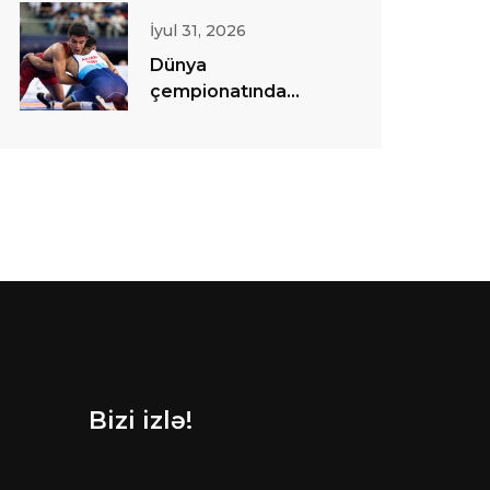
İyul 31, 2026
Dünya
çempionatında
sərbəst güləş
yarışlarına start
verilib
Bizi izlə!