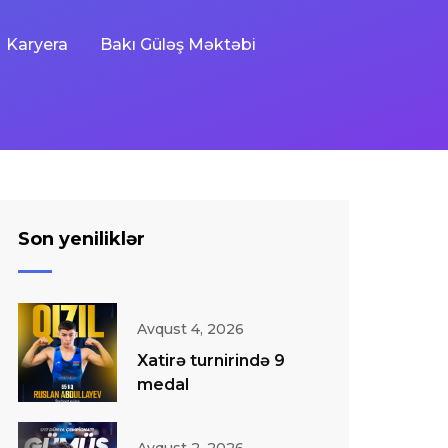
Karyera
Bakı Güləş Məktəbi
Son yeniliklər
Avqust 4, 2026
Xatirə turnirində 9
medal