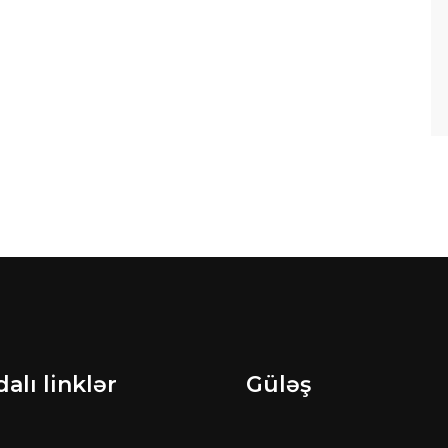
alı linklər
Güləş