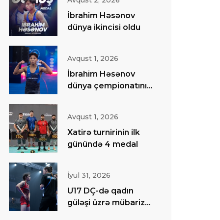
Avqust 2, 2026
İbrahim Həsənov
dünya ikincisi oldu
Avqust 1, 2026
İbrahim Həsənov
dünya çempionatının
finalında
Avqust 1, 2026
Xatirə turnirinin ilk
günündə 4 medal
İyul 31, 2026
U17 DÇ-də qadın
güləşi üzrə mübarizə
başa çatıb