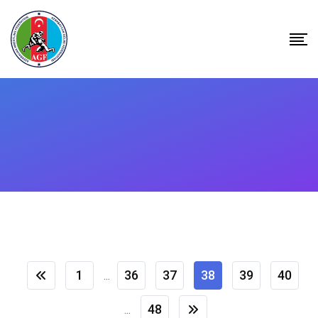
Skip
to
content
1
36
37
38
39
40
...
48
...