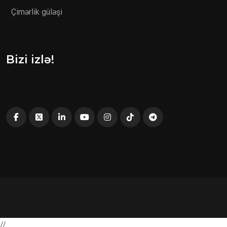
Çimərlik güləşi
Bizi izlə!
//