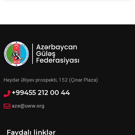
Heydər Əliyev prospekti, 152 (Çinar Plaza)
+99455 212 00 44
aze@uww.org
Faydalı linklər