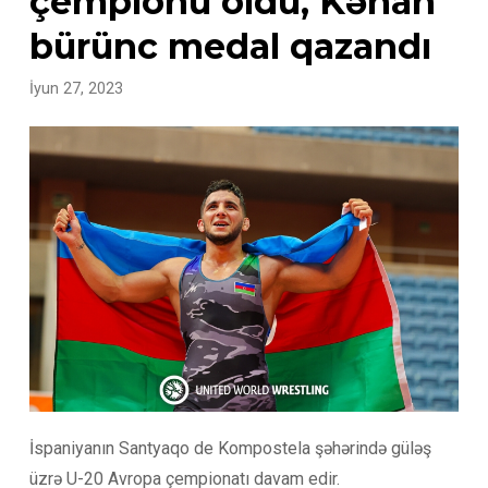
çempionu oldu, Kənan
bürünc medal qazandı
İyun 27, 2023
İspaniyanın Santyaqo de Kompostela şəhərində güləş
üzrə U-20 Avropa çempionatı davam edir.