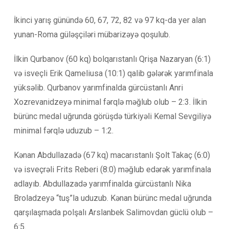
İkinci yarış günündə 60, 67, 72, 82 və 97 kq-da yer alan
yunan-Roma güləşçiləri mübarizəyə qoşulub.
İlkin Qurbanov (60 kq) bolqarıstanlı Qrişa Nazaryan (6:1)
və isveçli Erik Qameliusa (10:1) qalib gələrək yarımfinala
yüksəlib. Qurbanov yarımfinalda gürcüstanlı Anri
Xozrevanidzeyə minimal fərqlə məğlub olub – 2:3. İlkin
bürünc medal uğrunda görüşdə türkiyəli Kemal Sevgiliyə
minimal fərqlə uduzub – 1:2.
Kənan Abdullazadə (67 kq) macarıstanlı Şolt Takaç (6:0)
və isveçrəli Frits Reberi (8:0) məğlub edərək yarımfinala
adlayıb. Abdullazadə yarımfinalda gürcüstanlı Nika
Broladzeyə “tuş”la uduzub. Kənan bürünc medal uğrunda
qarşılaşmada polşalı Arslanbek Salimovdan güclü olub –
6:5.