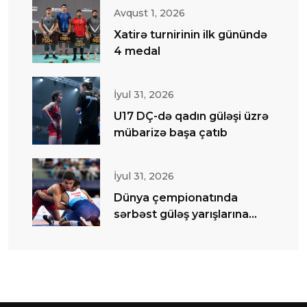
Avqust 1, 2026
Xatirə turnirinin ilk günündə
4 medal
İyul 31, 2026
U17 DÇ-də qadın güləşi üzrə
mübarizə başa çatıb
İyul 31, 2026
Dünya çempionatında
sərbəst güləş yarışlarına
start verilib