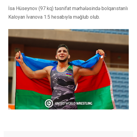
İsa Hüseynov (97 kq) təsnifat mərhələsində bolqarıstanlı
Kaloyan İvanova 1:5 hesabıyla məğlub olub.