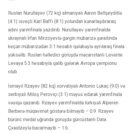
Ruslan Nurullayev (72 kq) almaniyalı Aaron Bellşeyditlə
(4:1) isveçli Karl Baffı (8:1) yolundan kənarlaşdıraraq
adını yarımfinala yazdırıb. Nurullayev yarımfinalda
ukraynalı İrfan Mirzoyevlə gərgin mübarizə şəraitində
keçən mübarizədən 3:1 hesablı qələbəylə ayrılaraq finala
yüksəlib. Ruslan həlledici görüşdə macarıstanlı Levente
Levaya 5:3 hesabıyla qalib gələrək Avropa çempionu
olub
İsmayıl Rzayev (82 kq) xorvatiyalı Antonio Lukaç (9:0) və
serbiyalı Miloş Peroviçi (3:1) məyus edərək yarımfinala
vəsiqə qazanıb. Rzayev yarımfinalda türkiyəli Alperen
Berberə müqavimət göstərə bilməyib – 0:9. Rzayev
bürünc medal uğrunda görüşdə gürcüstanlı Data
Çxaidzeylə bacarmayıb – 1:6.