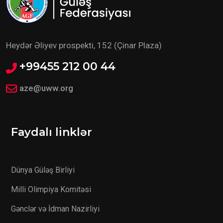
Heydər Əliyev prospekti, 152 (Çinar Plaza)
+99455 212 00 44
aze@uww.org
Faydalı linklər
Dünya Güləş Birliyi
Milli Olimpiya Komitəsi
Gənclər və İdman Nazirliyi