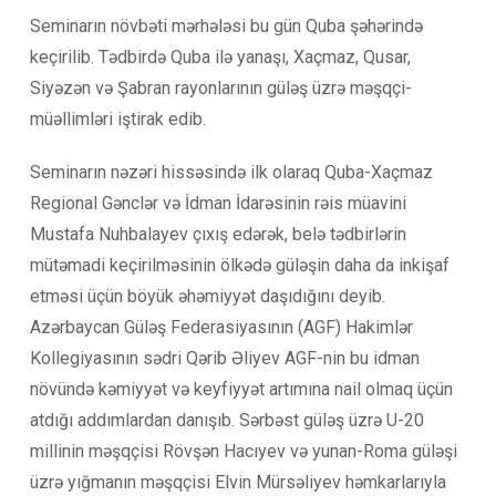
Seminarın növbəti mərhələsi bu gün Quba şəhərində
keçirilib. Tədbirdə Quba ilə yanaşı, Xaçmaz, Qusar,
Siyəzən və Şabran rayonlarının güləş üzrə məşqçi-
müəllimləri iştirak edib.
Seminarın nəzəri hissəsində ilk olaraq Quba-Xaçmaz
Regional Gənclər və İdman İdarəsinin rəis müavini
Mustafa Nuhbalayev çıxış edərək, belə tədbirlərin
mütəmadi keçirilməsinin ölkədə güləşin daha da inkişaf
etməsi üçün böyük əhəmiyyət daşıdığını deyib.
Azərbaycan Güləş Federasiyasının (AGF) Hakimlər
Kollegiyasının sədri Qərib Əliyev AGF-nin bu idman
növündə kəmiyyət və keyfiyyət artımına nail olmaq üçün
atdığı addımlardan danışıb. Sərbəst güləş üzrə U-20
millinin məşqçisi Rövşən Hacıyev və yunan-Roma güləşi
üzrə yığmanın məşqçisi Elvin Mürsəliyev həmkarlarıyla