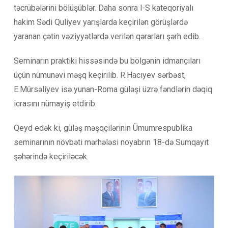
təcrübələrini bölüşüblər. Daha sonra l-S kateqoriyalı
hakim Sədi Quliyev yarışlarda keçirilən görüşlərdə
yaranan çətin vəziyyətlərdə verilən qərarları şərh edib.
Seminarın praktiki hissəsində bu bölgənin idmançıları
üçün nümunəvi məşq keçirilib. R.Hacıyev sərbəst,
E.Mürsəliyev isə yunan-Roma güləşi üzrə fəndlərin dəqiq
icrasını nümayiş etdirib.
Qeyd edək ki, güləş məşqçilərinin Ümumrespublika
seminarının növbəti mərhələsi noyabrın 18-də Sumqayıt
şəhərində keçiriləcək.