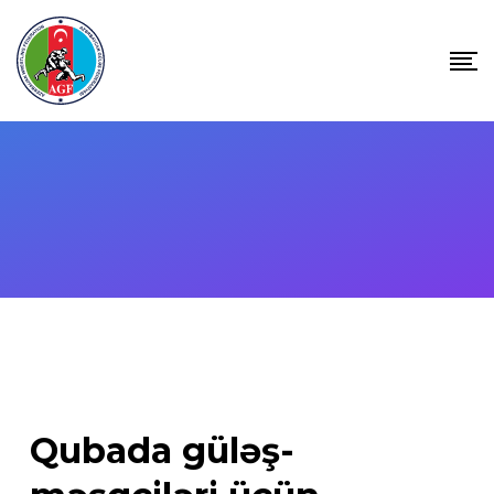
Skip
to
content
Qubada güləş-