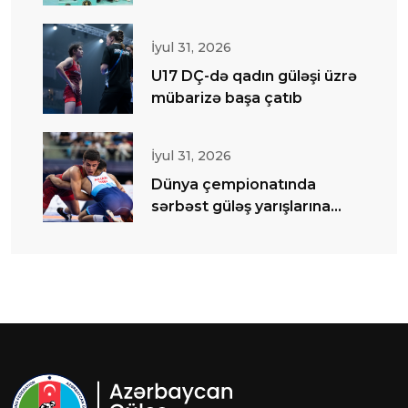
İyul 31, 2026
U17 DÇ-də qadın güləşi üzrə
mübarizə başa çatıb
İyul 31, 2026
Dünya çempionatında
sərbəst güləş yarışlarına
start verilib