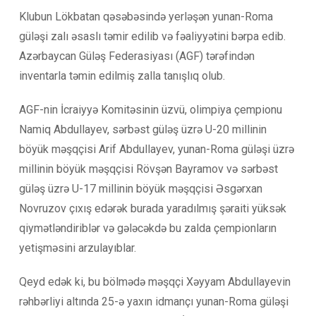
Klubun Lökbatan qəsəbəsində yerləşən yunan-Roma
güləşi zalı əsaslı təmir edilib və fəaliyyətini bərpa edib.
Azərbaycan Güləş Federasiyası (AGF) tərəfindən
inventarla təmin edilmiş zalla tanışlıq olub.
AGF-nin İcraiyyə Komitəsinin üzvü, olimpiya çempionu
Namiq Abdullayev, sərbəst güləş üzrə U-20 millinin
böyük məşqçisi Arif Abdullayev, yunan-Roma güləşi üzrə
millinin böyük məşqçisi Rövşən Bayramov və sərbəst
güləş
üzrə U-17 millinin böyük məşqçisi Əsgərxan
Novruzov çıxış edərək burada yaradılmış şəraiti yüksək
qiymətləndiriblər və gələcəkdə bu zalda çempionların
yetişməsini arzulayıblar.
Qeyd edək ki, bu bölmədə məşqçi Xəyyam Abdullayevin
rəhbərliyi altında 25-ə yaxın idmançı yunan-Roma güləşi