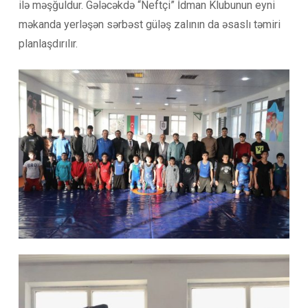
ilə məşğuldur. Gələcəkdə “Neftçi” İdman Klubunun eyni
məkanda yerləşən sərbəst güləş zalının da əsaslı təmiri
planlaşdırılır.