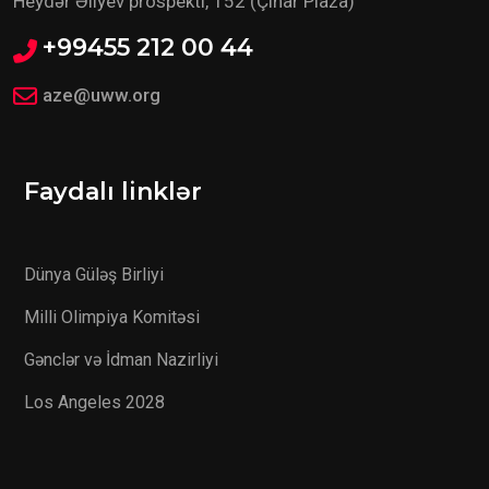
Heydər Əliyev prospekti, 152 (Çinar Plaza)
+99455 212 00 44
aze@uww.org
Faydalı linklər
Dünya Güləş Birliyi
Milli Olimpiya Komitəsi
Gənclər və İdman Nazirliyi
Los Angeles 2028