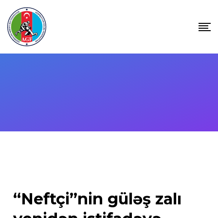
Skip
to
content
“Neftçi”nin güləş zalı