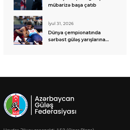
mübarizə başa çatıb
İyul 31, 2026
Dünya çempionatında
sərbəst güləş yarışlarına
start verilib