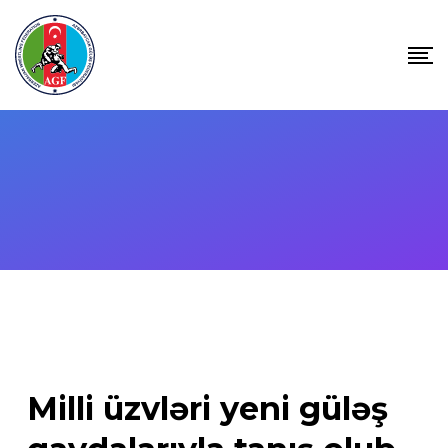
Skip
to
content
Milli üzvləri yeni güləş