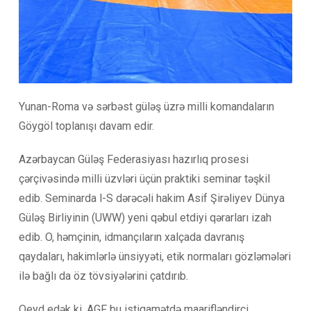
Yunan-Roma və sərbəst güləş üzrə milli komandaların
Göygöl toplanışı davam edir.
Azərbaycan Güləş Federasiyası hazırlıq prosesi
çərçivəsində milli üzvləri üçün praktiki seminar təşkil
edib. Seminarda l-S dərəcəli hakim Asif Şirəliyev Dünya
Güləş Birliyinin (UWW) yeni qəbul etdiyi qərarları izah
edib. O, həmçinin, idmançıların xalçada davranış
qaydaları, hakimlərlə ünsiyyəti, etik normaları gözləmələri
ilə bağlı da öz tövsiyələrini çatdırıb.
Qeyd edək ki, AGF bu istiqamətdə maarifləndirci