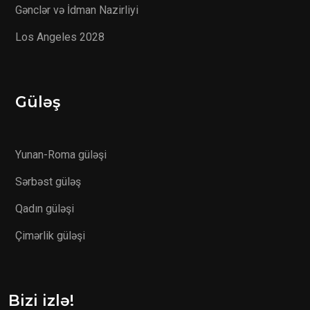
Gənclər və İdman Nazirliyi
Los Angeles 2028
Güləş
Yunan-Roma güləşi
Sərbəst güləş
Qadın güləşi
Çimərlik güləşi
Bizi izlə!