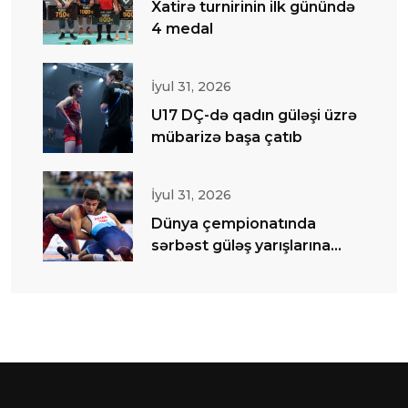
Xatirə turnirinin ilk günündə
4 medal
İyul 31, 2026
U17 DÇ-də qadın güləşi üzrə
mübarizə başa çatıb
İyul 31, 2026
Dünya çempionatında
sərbəst güləş yarışlarına
start verilib