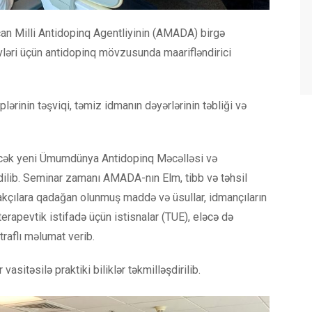
n Milli Antidopinq Agentliyinin (AMADA) birgə
üzvləri üçün antidopinq mövzusunda maarifləndirici
ərinin təşviqi, təmiz idmanın dəyərlərinin təbliği və
nəcək yeni Ümumdünya Antidopinq Məcəlləsi və
edilib. Seminar zamanı AMADA-nın Elm, tibb və təhsil
akçılara qadağan olunmuş maddə və üsullar, idmançıların
terapevtik istifadə üçün istisnalar (TUE), eləcə də
traflı məlumat verib.
vasitəsilə praktiki biliklər təkmilləşdirilib.