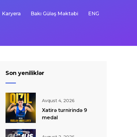
Karyera
Bakı Güləş Məktəbi
ENG
Son yeniliklər
Avqust 4, 2026
Xatirə turnirində 9
medal