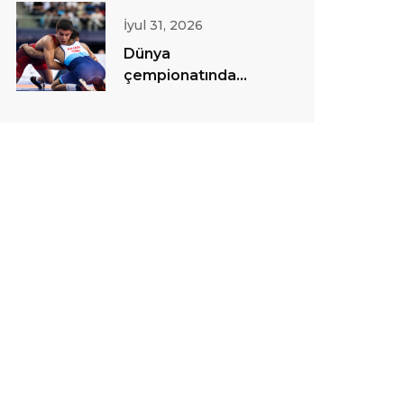
İyul 31, 2026
Dünya
çempionatında
sərbəst güləş
yarışlarına start
verilib