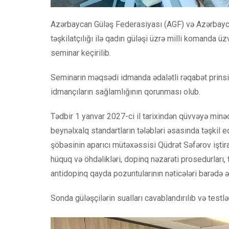
Azərbaycan Güləş Federasiyası (AGF) və Azərbayca
təşkilatçılığı ilə qadın güləşi üzrə milli komanda 
seminar keçirilib.
Seminarın məqsədi idmanda ədalətli rəqabət prinsipl
idmançıların sağlamlığının qorunması olub.
Tədbir 1 yanvar 2027-ci il tarixindən qüvvəyə mi
beynəlxalq standartların tələbləri əsasında təşkil 
şöbəsinin aparıcı mütəxəssisi Qüdrət Səfərov iştir
hüquq və öhdəlikləri, dopinq nəzarəti prosedurları, 
antidopinq qayda pozuntularının nəticələri barədə ə
Sonda güləşçilərin sualları cavablandırılıb və testlər 