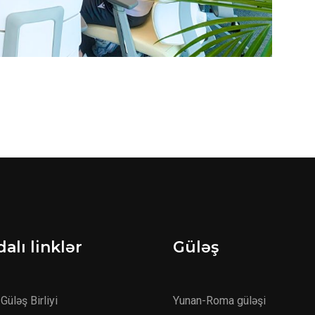
alı linklər
Güləş
Güləş Birliyi
Yunan-Roma güləşi