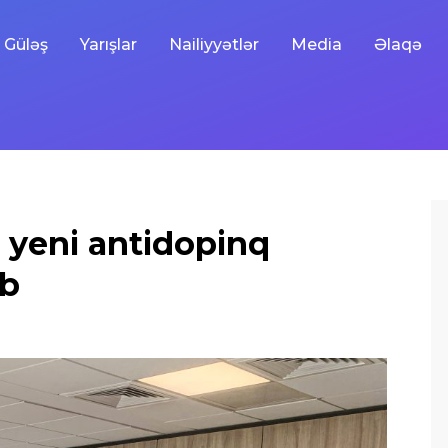
Güləş
Yarışlar
Nailiyyətlər
Media
Əlaqə
i yeni antidopinq
ub