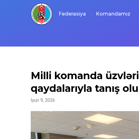
Skip
to
Federasiya
Komandamız
content
Milli komanda üzvlər
qaydalarıyla tanış ol
İyun 9, 2026