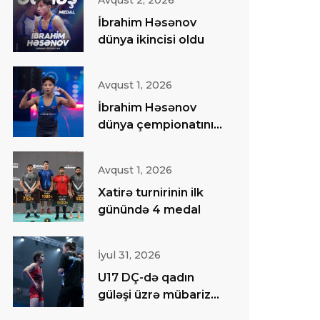
Avqust 2, 2026
İbrahim Həsənov
dünya ikincisi oldu
Avqust 1, 2026
İbrahim Həsənov
dünya çempionatının
finalında
Avqust 1, 2026
Xatirə turnirinin ilk
günündə 4 medal
İyul 31, 2026
U17 DÇ-də qadın
güləşi üzrə mübarizə
başa çatıb