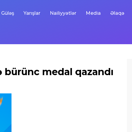
Güləş
Yarışlar
Nailiyyətlər
Media
Əlaqə
də bürünc medal qazandı