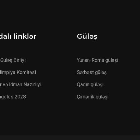
alı linklər
Güləş
Güləş Birliyi
Yunan-Roma güləşi
Olimpiya Komitəsi
Sərbəst güləş
r və İdman Nazirliyi
Qadın güləşi
ngeles 2028
Çimərlik güləşi