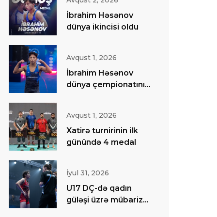
Avqust 2, 2026
İbrahim Həsənov
dünya ikincisi oldu
Avqust 1, 2026
İbrahim Həsənov
dünya çempionatının
finalında
Avqust 1, 2026
Xatirə turnirinin ilk
günündə 4 medal
İyul 31, 2026
U17 DÇ-də qadın
güləşi üzrə mübarizə
başa çatıb