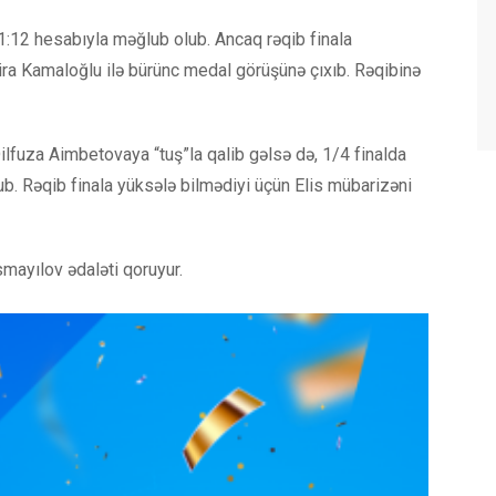
 1:12 hesabıyla məğlub olub. Ancaq rəqib finala
ira Kamaloğlu ilə bürünc medal görüşünə çıxıb. Rəqibinə
ilfuza Aimbetovaya “tuş”la qalib gəlsə də, 1/4 finalda
b. Rəqib finala yüksələ bilmədiyi üçün Elis mübarizəni
smayılov ədaləti qoruyur.