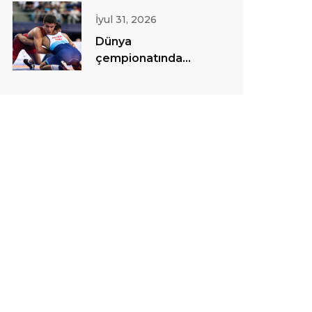
İyul 31, 2026
Dünya
çempionatında
sərbəst güləş
yarışlarına start
verilib