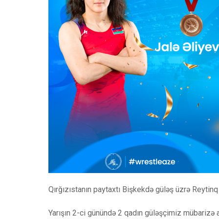
Qırğızıstanın paytaxtı Bişkekdə güləş üzrə Reytinq 
Yarışın 2-ci günündə 2 qadın güləşçimiz mübarizə a