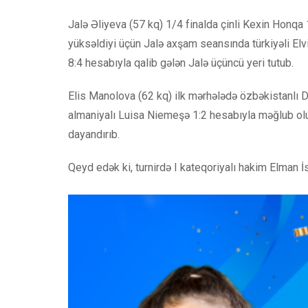
Jalə Əliyeva (57 kq) 1/4 finalda çinli Kexin Honqa
yüksəldiyi üçün Jalə axşam seansında türkiyəli Elv
8:4 hesabıyla qalib gələn Jalə üçüncü yeri tutub.
Elis Manolova (62 kq) ilk mərhələdə özbəkistanlı D
almaniyalı Luisa Niemeşə 1:2 hesabıyla məğlub olu
dayandırıb.
Qeyd edək ki, turnirdə I kateqoriyalı hakim Elman İ