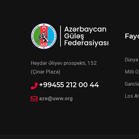
Fayd
Dünya 
Heydər Əliyev prospekti, 152
(Çinar Plaza)
Milli 
+99455 212 00 44
Gənclə
Los A
aze@uww.org