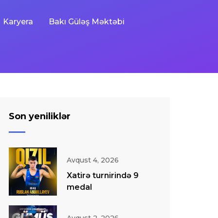
Karyera
Bakı Güləş Məktəbi
Son yeniliklər
Avqust 4, 2026
Xatirə turnirində 9
medal