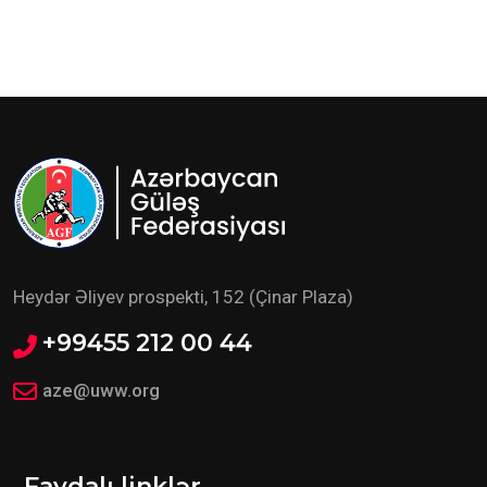
Heydər Əliyev prospekti, 152 (Çinar Plaza)
+99455 212 00 44
aze@uww.org
Faydalı linklər