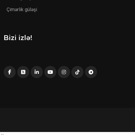
Çimərlik güləşi
Bizi izlə!