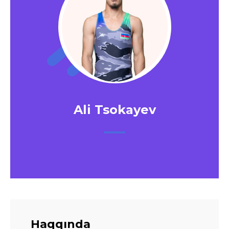
Ali Tsokayev
Haqqında