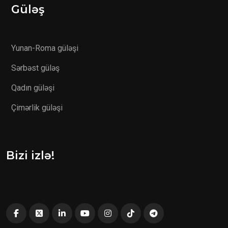
Güləş
Yunan-Roma güləşi
Sərbəst güləş
Qadın güləşi
Çimərlik güləşi
Bizi izlə!