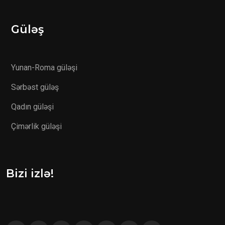
Güləş
Yunan-Roma güləşi
Sərbəst güləş
Qadın güləşi
Çimərlik güləşi
Bizi izlə!