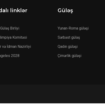
alı linklər
Güləş
Güləş Birliyi
Yunan-Roma güləşi
Olimpiya Komitəsi
Sərbəst güləş
r və İdman Nazirliyi
Qadın güləşi
ngeles 2028
Çimərlik güləşi