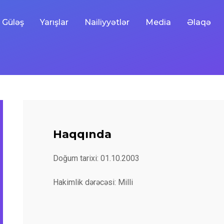
Güləş
Yarışlar
Nailiyyətlər
Media
Əlaqə
Haqqında
Doğum tarixi: 01.10.2003
Hakimlik dərəcəsi: Milli