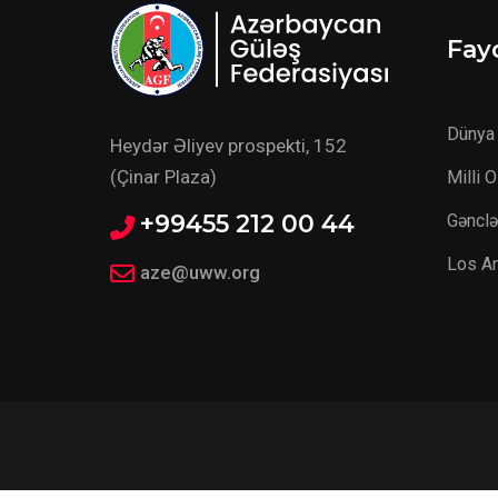
Fayd
Dünya 
Heydər Əliyev prospekti, 152
(Çinar Plaza)
Milli 
+99455 212 00 44
Gənclə
Los A
aze@uww.org