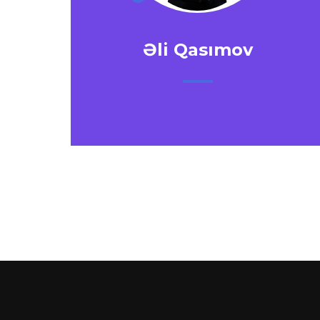
Əli Qasımov