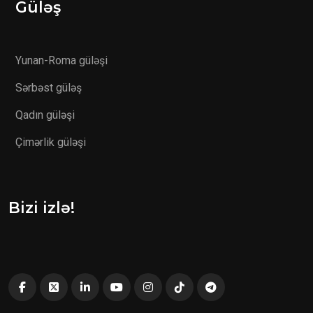
Güləş
Yunan-Roma güləşi
Sərbəst güləş
Qadın güləşi
Çimərlik güləşi
Bizi izlə!