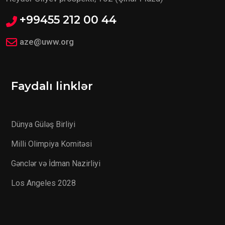
+99455 212 00 44
aze@uww.org
Faydalı linklər
Dünya Güləş Birliyi
Milli Olimpiya Komitəsi
Gənclər və İdman Nazirliyi
Los Angeles 2028