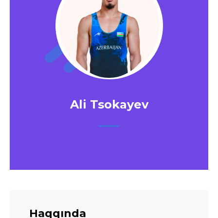
Ali Tsokayev
Haqqında