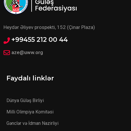
Heydər Əliyev prospekti, 152 (Çinar Plaza)
+99455 212 00 44
aze@uww.org
Faydalı linklər
Dünya Güləş Birliyi
Milli Olimpiya Komitəsi
Gənclər və İdman Nazirliyi