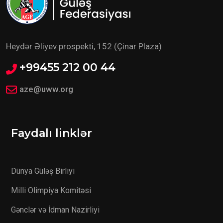
Heydər Əliyev prospekti, 152 (Çinar Plaza)
+99455 212 00 44
aze@uww.org
Faydalı linklər
Dünya Güləş Birliyi
Milli Olimpiya Komitəsi
Gənclər və İdman Nazirliyi