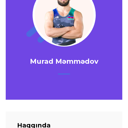
Murad Məmmədov
Haqqında