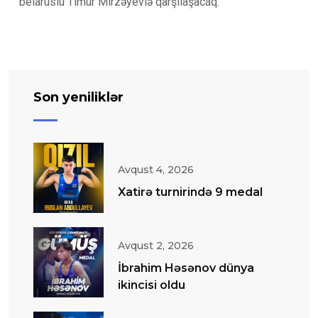
belaruslu Timur Mirzəyevlə qarşılaşacaq.
Son yeniliklər
Avqust 4, 2026
Xatirə turnirində 9 medal
Avqust 2, 2026
İbrahim Həsənov dünya
ikincisi oldu