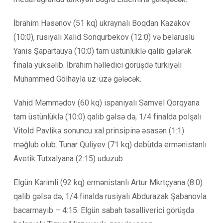
İbrahim Həsənov (51 kq) ukraynalı Boqdan Kazakov
(10:0), rusiyalı Xalid Sonqurbekov (12:0) və belaruslu
Yanis Şapartauya (10:0) tam üstünlüklə qalib gələrək
finala yüksəlib. İbrahim həlledici görüşdə türkiyəli
Muhammed Gölhayla üz-üzə gələcək.
Vahid Məmmədov (60 kq) ispaniyalı Samvel Qorqyana
tam üstünlüklə (10:0) qalib gəlsə də, 1/4 finalda polşalı
Vitold Pavlikə sonuncu xal prinsipinə əsasən (1:1)
məğlub olub. Tunar Quliyev (71 kq) debütdə ermənistanlı
Avetik Tutxalyana (2:15) uduzub.
Elgün Kərimli (92 kq) ermənistanlı Artur Mkrtçyana (8:0)
qalib gəlsə də, 1/4 finalda rusiyalı Abdurazak Şabanovla
bacarmayıb – 4:15. Elgün sabah təsəlliverici görüşdə