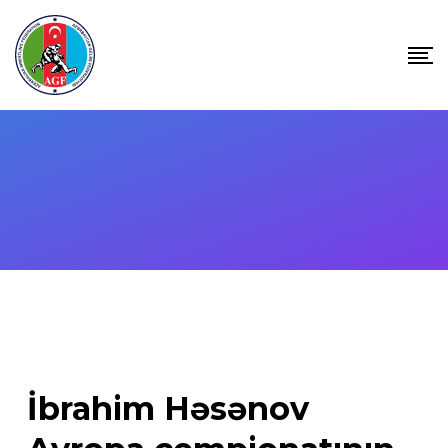
Skip
to
content
İbrahim Həsənov