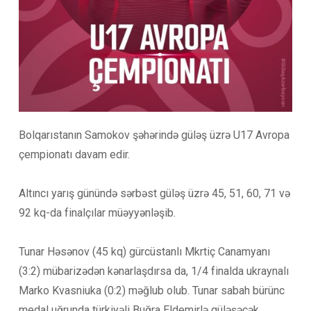
Bolqarıstanın Samokov şəhərində güləş üzrə U17 Avropa
çempionatı davam edir.
Altıncı yarış günündə sərbəst güləş üzrə 45, 51, 60, 71 və
92 kq-da finalçılar müəyyənləşib.
Tunar Həsənov (45 kq) gürcüstanlı Mkrtiç Canamyanı
(3:2) mübarizədən kənarlaşdırsa da, 1/4 finalda ukraynalı
Marko Kvasniuka (0:2) məğlub olub. Tunar sabah bürünc
medal uğrunda türkiyəli Buğra Eldemirlə güləşəcək.