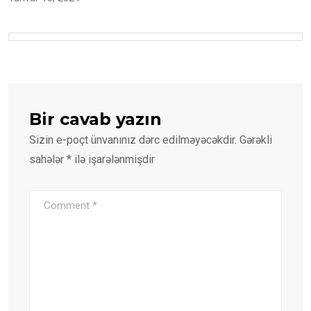
Bir cavab yazın
Sizin e-poçt ünvanınız dərc edilməyəcəkdir.
Gərəkli
sahələr
*
ilə işarələnmişdir