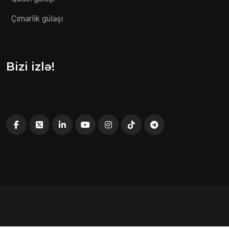
Çimərlik güləşi
Bizi izlə!