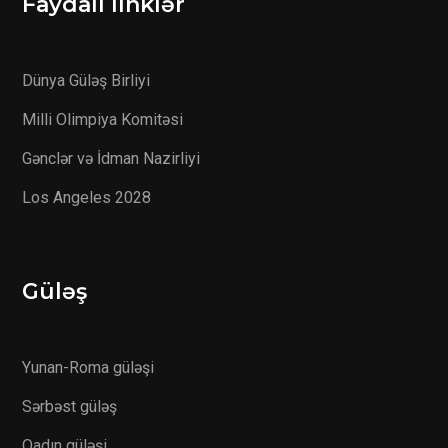
Faydalı linklər
Dünya Güləş Birliyi
Milli Olimpiya Komitəsi
Gənclər və İdman Nazirliyi
Los Angeles 2028
Güləş
Yunan-Roma güləşi
Sərbəst güləş
Qadın güləşi