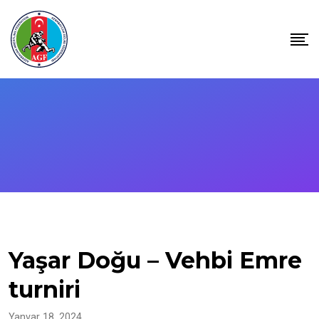
Skip
to
content
Yaşar Doğu – Vehbi Emre
turniri
Yanvar 18, 2024