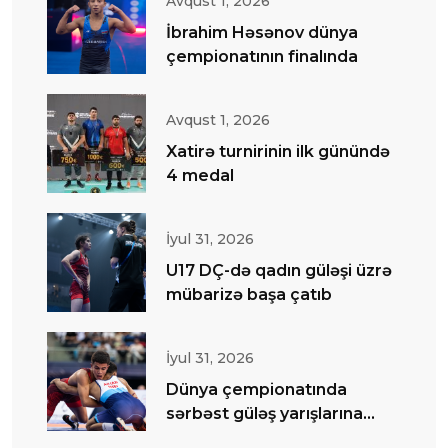
Avqust 1, 2026
İbrahim Həsənov dünya
çempionatının finalında
Avqust 1, 2026
Xatirə turnirinin ilk günündə
4 medal
İyul 31, 2026
U17 DÇ-də qadın güləşi üzrə
mübarizə başa çatıb
İyul 31, 2026
Dünya çempionatında
sərbəst güləş yarışlarına
start verilib