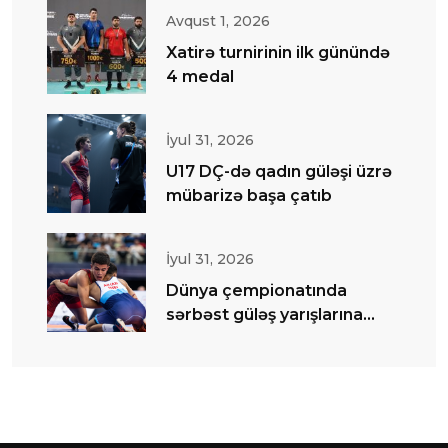
Avqust 1, 2026
Xatirə turnirinin ilk günündə
4 medal
İyul 31, 2026
U17 DÇ-də qadın güləşi üzrə
mübarizə başa çatıb
İyul 31, 2026
Dünya çempionatında
sərbəst güləş yarışlarına
start verilib