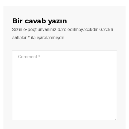
Bir cavab yazın
Sizin e-poçt ünvanınız dərc edilməyəcəkdir.
Gərəkli
sahələr
*
ilə işarələnmişdir