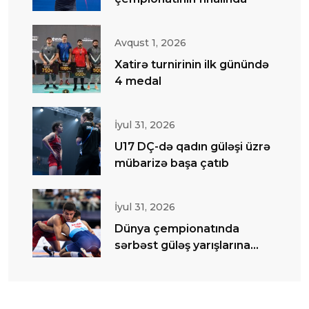
Avqust 1, 2026
Xatirə turnirinin ilk günündə
4 medal
İyul 31, 2026
U17 DÇ-də qadın güləşi üzrə
mübarizə başa çatıb
İyul 31, 2026
Dünya çempionatında
sərbəst güləş yarışlarına
start verilib