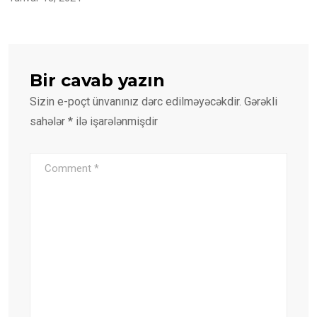
Bir cavab yazın
Sizin e-poçt ünvanınız dərc edilməyəcəkdir.
Gərəkli
sahələr
*
ilə işarələnmişdir