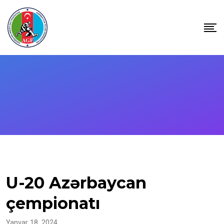
Skip
to
content
U-20 Azərbaycan
çempionatı
Yanvar 18, 2024