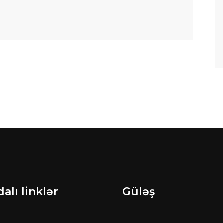
alı linklər
Güləş