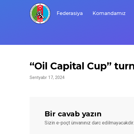
Skip
to
Federasiya
Komandamız
content
“Oil Capital Cup” turn
Sentyabr 17, 2024
Bir cavab yazın
Sizin e-poçt ünvanınız dərc edilməyəcəkdir.