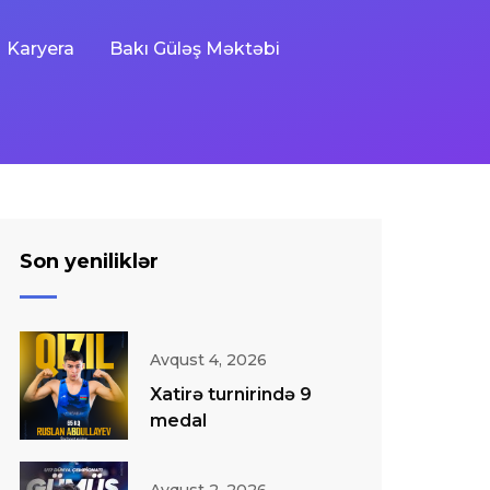
Karyera
Bakı Güləş Məktəbi
Son yeniliklər
Avqust 4, 2026
Xatirə turnirində 9
medal