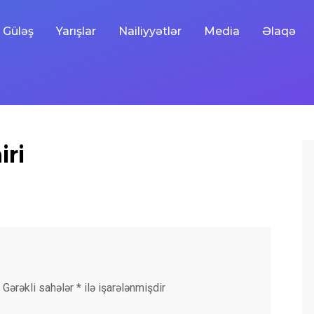
Güləş
Yarışlar
Nailiyyətlər
Media
Əlaqə
iri
Gərəkli sahələr
*
ilə işarələnmişdir