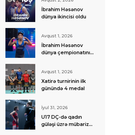
Avqust 2, 2026
İbrahim Həsənov
dünya ikincisi oldu
Avqust 1, 2026
İbrahim Həsənov
dünya çempionatının
finalında
Avqust 1, 2026
Xatirə turnirinin ilk
günündə 4 medal
İyul 31, 2026
U17 DÇ-də qadın
güləşi üzrə mübarizə
başa çatıb