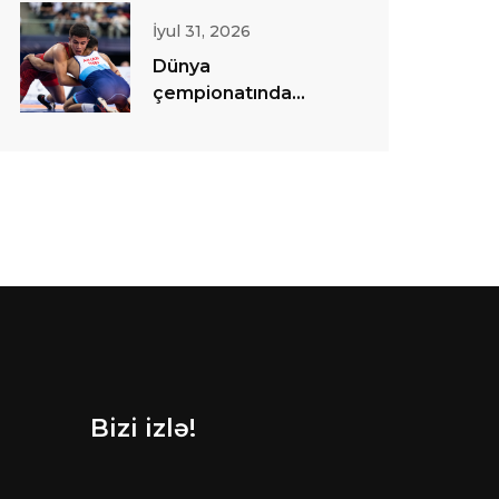
İyul 31, 2026
Dünya
çempionatında
sərbəst güləş
yarışlarına start
verilib
Bizi izlə!