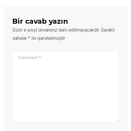
Bir cavab yazın
Sizin e-poçt ünvanınız dərc edilməyəcəkdir.
Gərəkli
sahələr
*
ilə işarələnmişdir