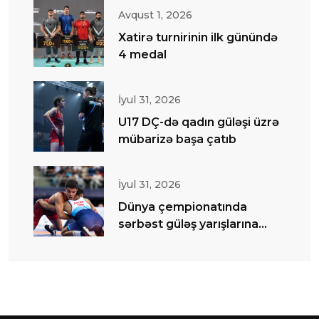
Avqust 1, 2026
Xatirə turnirinin ilk günündə
4 medal
İyul 31, 2026
U17 DÇ-də qadın güləşi üzrə
mübarizə başa çatıb
İyul 31, 2026
Dünya çempionatında
sərbəst güləş yarışlarına
start verilib