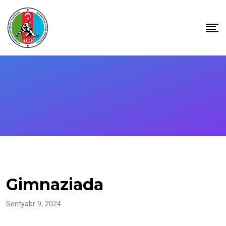
Skip
to
content
Gimnaziada
Sentyabr 9, 2024