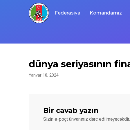
Skip
to
Federasiya
Komandamız
content
dünya seriyasının fin
Yanvar 18, 2024
Bir cavab yazın
Sizin e-poçt ünvanınız dərc edilməyəcəkdir.