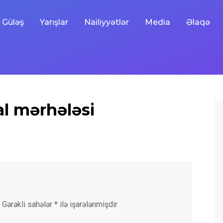
Güləş
Yarışlar
Nailiyyətlər
Media
Əlaqə
al mərhələsi
Gərəkli sahələr
*
ilə işarələnmişdir