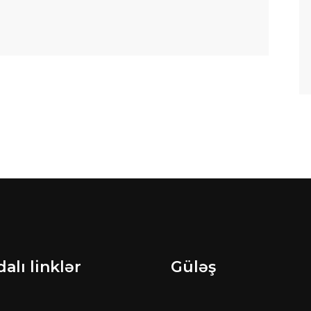
alı linklər
Güləş