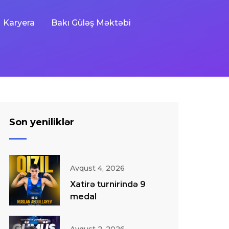
Karyera
Bakı Güləş Məktəbi
Son yeniliklər
Avqust 4, 2026
Xatirə turnirində 9
medal