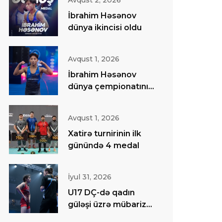
Avqust 2, 2026
İbrahim Həsənov
dünya ikincisi oldu
Avqust 1, 2026
İbrahim Həsənov
dünya çempionatının
finalında
Avqust 1, 2026
Xatirə turnirinin ilk
günündə 4 medal
İyul 31, 2026
U17 DÇ-də qadın
güləşi üzrə mübarizə
başa çatıb