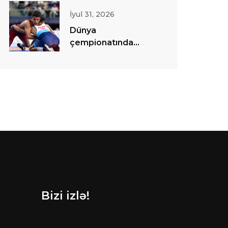
İyul 31, 2026
Dünya
çempionatında
sərbəst güləş
yarışlarına start
verilib
Bizi izlə!