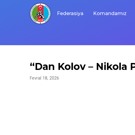
Skip
to
Federasiya
Komandamız
content
“Dan Kolov – Nikola P
Fevral 18, 2026