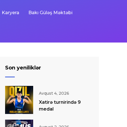
Karyera
Bakı Güləş Məktəbi
Son yeniliklər
Avqust 4, 2026
Xatirə turnirində 9
medal