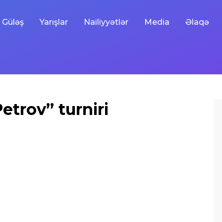
Güləş
Yarışlar
Nailiyyətlər
Media
Əlaqə
etrov” turniri