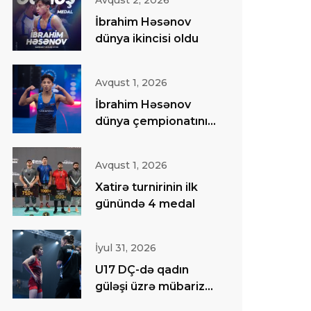
Avqust 2, 2026
İbrahim Həsənov
dünya ikincisi oldu
Avqust 1, 2026
İbrahim Həsənov
dünya çempionatının
finalında
Avqust 1, 2026
Xatirə turnirinin ilk
günündə 4 medal
İyul 31, 2026
U17 DÇ-də qadın
güləşi üzrə mübarizə
başa çatıb