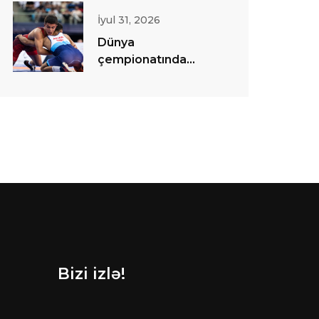
İyul 31, 2026
Dünya
çempionatında
sərbəst güləş
yarışlarına start
verilib
Bizi izlə!