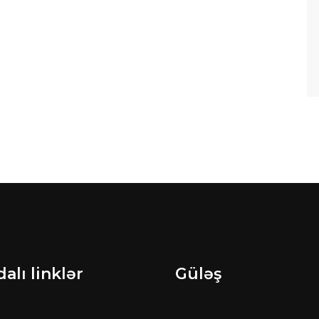
alı linklər
Güləş