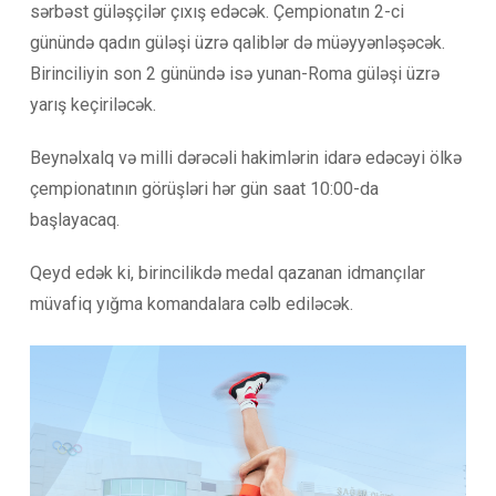
sərbəst güləşçilər çıxış edəcək. Çempionatın 2-ci
günündə qadın güləşi üzrə qaliblər də müəyyənləşəcək.
Birinciliyin son 2 günündə isə yunan-Roma güləşi üzrə
yarış keçiriləcək.
Beynəlxalq və milli dərəcəli hakimlərin idarə edəcəyi ölkə
çempionatının görüşləri hər gün saat 10:00-da
başlayacaq.
Qeyd edək ki, birincilikdə medal qazanan idmançılar
müvafiq yığma komandalara cəlb ediləcək.