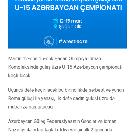
Martın 12-dən 15-dək Şağan Olimpiya İdman
Kompleksində güləş üzrə U-15 Azərbaycan çempionatı
keçiriləcək.
Üçüncü dəfə keçiriləcək bu birincilikdə sərbəst və yunan-
Roma güləşi ilə yanaşı, ilk dəfə qadın güləşi üzrə də
mübarizə baş tutacaq.
Azərbaycan Güləş Federasiyasının Gənclər və İdman
Nazirliyi ilə ortaq təşkil etdiyi yarışın ilk 2 günündə