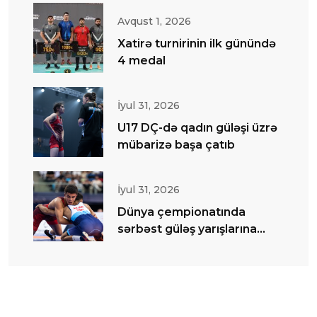
Avqust 1, 2026
Xatirə turnirinin ilk günündə
4 medal
İyul 31, 2026
U17 DÇ-də qadın güləşi üzrə
mübarizə başa çatıb
İyul 31, 2026
Dünya çempionatında
sərbəst güləş yarışlarına
start verilib