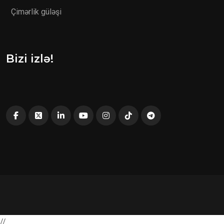
Çimərlik güləşi
Bizi izlə!
//