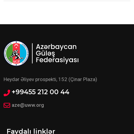
Heydər Əliyev prospekti, 152 (Çinar Plaza)
+99455 212 00 44
aze@uww.org
Faydalı linklər