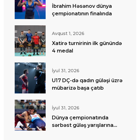
İbrahim Həsənov dünya
çempionatının finalında
Avqust 1, 2026
Xatirə turnirinin ilk günündə
4 medal
İyul 31, 2026
U17 DÇ-də qadın güləşi üzrə
mübarizə başa çatıb
İyul 31, 2026
Dünya çempionatında
sərbəst güləş yarışlarına
start verilib