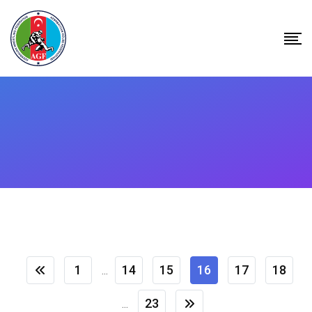
Skip
to
content
1
14
15
16
17
18
...
23
...