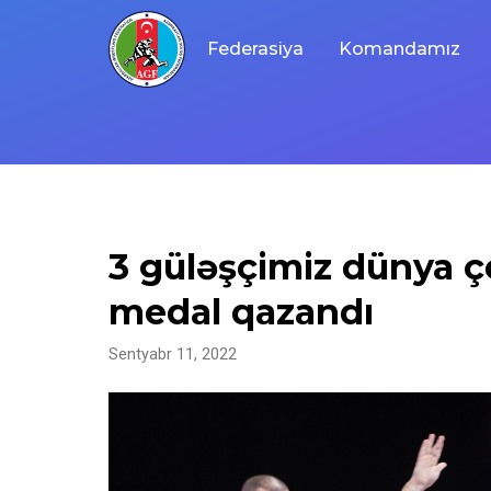
Skip
to
Federasiya
Komandamız
content
3 güləşçimiz dünya 
medal qazandı
Sentyabr 11, 2022