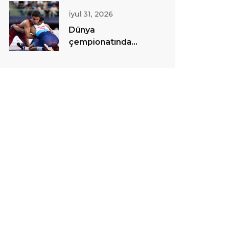
İyul 31, 2026
Dünya
çempionatında
sərbəst güləş
yarışlarına start
verilib