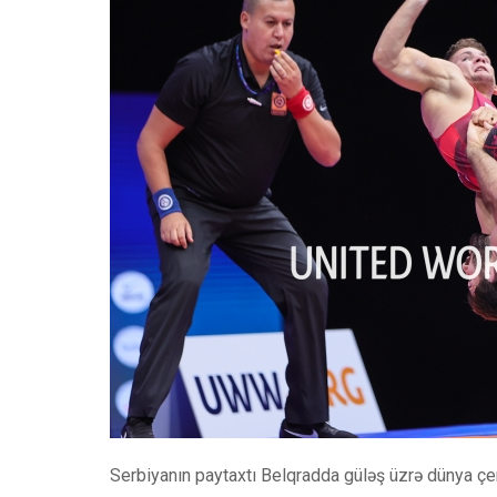
Serbiyanın paytaxtı Belqradda güləş üzrə dünya çe