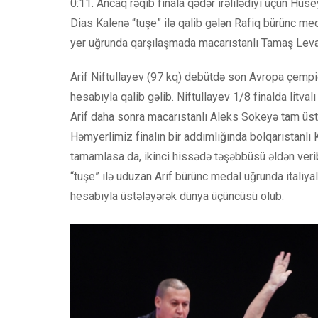
0:11. Ancaq rəqib finala qədər irəlilədiyi üçün Hüse
Dias Kalenə “tuşe” ilə qalib gələn Rafiq bürünc me
yer uğrunda qarşılaşmada macarıstanlı Tamaş Leva
Arif Niftullayev (97 kq) debütdə son Avropa çempio
hesabıyla qalib gəlib. Niftullayev 1/8 finalda litval
Arif daha sonra macarıstanlı Aleks Sokeyə tam üstün
Həmyerlimiz finalın bir addımlığında bolqarıstanlı Ki
tamamlasa da, ikinci hissədə təşəbbüsü əldən veri
“tuşe” ilə uduzan Arif bürünc medal uğrunda italiyal
hesabıyla üstələyərək dünya üçüncüsü olub.