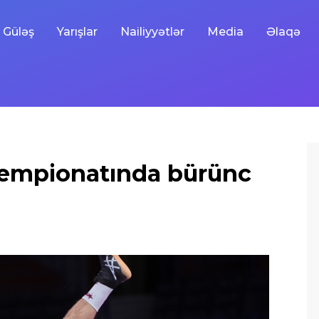
Güləş
Yarışlar
Nailiyyətlər
Media
Əlaqə
çempionatında bürünc