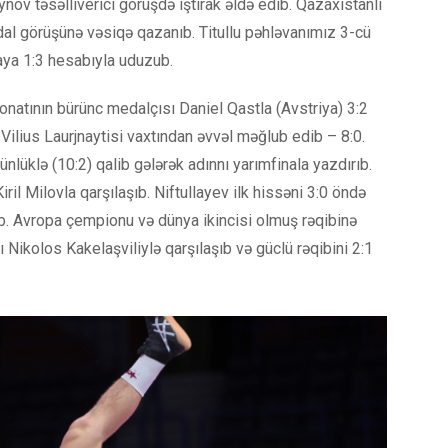
ynov təsəlliverici görüşdə iştirak əldə edib. Qazaxıstanlı
dal görüşünə vəsiqə qazanıb. Titullu pəhləvanımız 3-cü
ya 1:3 hesabıyla uduzub.
natının bürünc medalçısı Daniel Qastla (Avstriya) 3:2
ı Vilius Laurjnaytisi vaxtından əvvəl məğlub edib – 8:0.
lüklə (10:2) qalib gələrək adınnı yarımfinala yazdırıb.
ril Milovla qarşılaşıb. Niftullayev ilk hissəni 3:0 öndə
b. Avropa çempionu və dünya ikincisi olmuş rəqibinə
ı Nikolos Kakelaşviliylə qarşılaşıb və güclü rəqibini 2:1