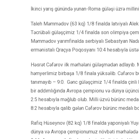
İkinci yarış günündə yunan-Roma güləşi üzrə milli
Taleh Məmmədov (63 kq) 1/8 finalda latviyalı Ale
Təcrübəli güləşçimiz 1/4 finalda son olimpiya çemp
Məmmədov yarımfinalda serbiyalı Sebastyan Nada 
ermənistalı Qraçya Poqosyanı 10:4 hesabıyla üstə
Həsrət Cəfərov ilk mərhələni güləşmədən adlayıb. 
həmyerlimiz birbaşa 1/8 finala yüksəlib. Cəfərov 
tanımayıb – 9:0. Gənc güləşçimiz 1/4 finalda çinli
bir addımlığında Avropa çempionu və dünya üçüncü
2:5 hesabıyla məğlub olub. Milli üzvü bürünc medal
8:2 hesabıyla qalib gələn Cəfərov bürünc medalı b
Rafiq Hüseynov (82 kq) 1/8 finalda yaponiyalı Yuy
dünya və Avropa çempionumuz növbəti mərhələdə 