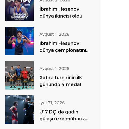
Avqust 2, 2026
İbrahim Həsənov
dünya ikincisi oldu
Avqust 1, 2026
İbrahim Həsənov
dünya çempionatının
finalında
Avqust 1, 2026
Xatirə turnirinin ilk
günündə 4 medal
İyul 31, 2026
U17 DÇ-də qadın
güləşi üzrə mübarizə
başa çatıb