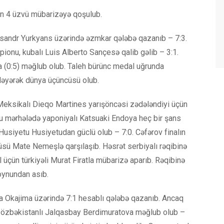
nin 4 üzvü mübarizəyə qoşulub.
ksandr Yurkyans üzərində əzmkar qələbə qazanıb – 7:3.
ionu, kubalı Luis Alberto Sançesə qalib gəlib – 3:1.
(0:5) məğlub olub. Taleh bürünc medal uğrunda
ləyərək dünya üçüncüsü olub.
Meksikalı Dieqo Martines yarışöncəsi zədələndiyi üçün
bu mərhələdə yaponiyalı Katsuaki Endoya heç bir şans
 Husiyetu Husiyetudan güclü olub – 7:0. Cəfərov finalın
sü Mate Nemeşlə qarşılaşıb. Həsrət serbiyalı rəqibinə
 üçün türkiyəli Murat Firatla mübarizə aparıb. Rəqibinə
oynundan asıb.
a Okajima üzərində 7:1 hesablı qələbə qazanıb. Ancaq
özbəkistanlı Jalqasbay Berdimuratova məğlub olub –