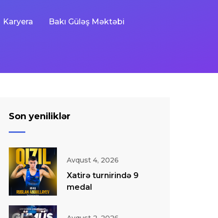
Karyera
Bakı Güləş Məktəbi
Son yeniliklər
Avqust 4, 2026
Xatirə turnirində 9
medal