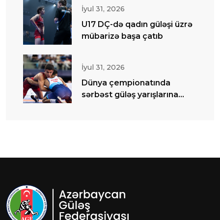
İyul 31, 2026
U17 DÇ-də qadın güləşi üzrə
mübarizə başa çatıb
İyul 31, 2026
Dünya çempionatında
sərbəst güləş yarışlarına
start verilib