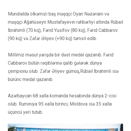
Mundialda ölkəmizi baş məşqçi Oyan Nəzəriani və
məşqçi Ağahüseyn Mustafayevin rəhbərliyi altında Rübail
İbrahimli (70 kq), Fərid Yusifov (80 kq), Fərid Cabbarov
(90 kq) və Zəfər Əliyev (+90 kq) təmsil edib.
Millimiz məsul yarışda bir dəst medal qazanıb. Fərid
Cabbarov bütün rəqiblərinə qalib gələrək dünya
çempionu olub. Zəfər Əliyev gümüş,Rübail İbrahimli isə
bürünc medal qazanıb.
Azərbaycan 68 xalla komanda hesabında dünya 2-cisi
olub. Rumıniya 95 xalla birinci, Moldova isə 35 xalla
üçüncü yeri tutub.