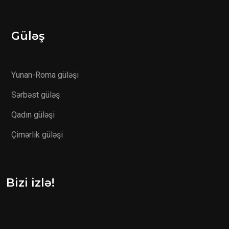
Güləş
Yunan-Roma güləşi
Sərbəst güləş
Qadın güləşi
Çimərlik güləşi
Bizi izlə!