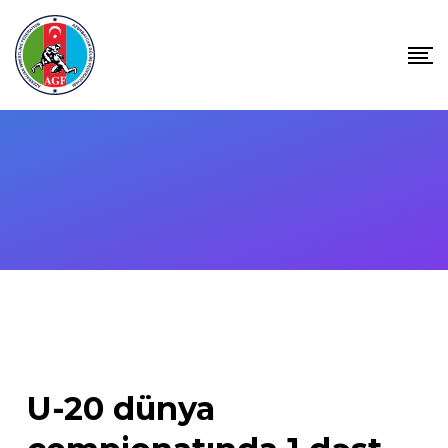
Skip
to
content
U-20 dünya