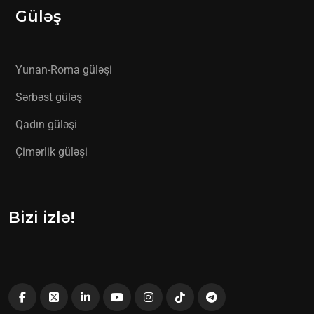
Güləş
Yunan-Roma güləşi
Sərbəst güləş
Qadın güləşi
Çimərlik güləşi
Bizi izlə!