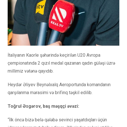
İtaliyanın Kaorle şəhərində keçirilən U20 Avropa
çempionatında 2 qızıl medal qazanan qadın güləşi üzrə
millimiz vətənə qayıdıb.
Heydər Əliyev Beynəlxalq Aeroportunda komandanın
qarşılanma mərasimi və brifinq təşkil edilib.
Toğrul Əsgərov, baş məşqçi əvəzi:
“İlk öncə bizə belə qələbə sevinci yaşatdıqları üçün