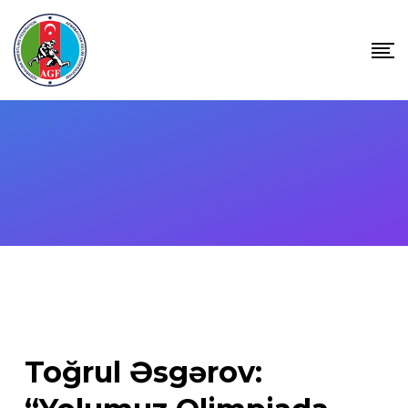
Skip
to
content
Toğrul Əsgərov: