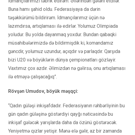
idmançılarımızı təbrik edirəm. Əllərindən gələni etdilər.
Buna hamı şahid oldu. Federasiyaya da dərin
təşəkkürümü bildirirəm. İdmançılarımız üçün nə
lazımdırsa, artıqlaması ilə edirlər. Yolumuz Olimpiada
yoludur. Bu yolda dayanmaq yoxdur. Bundan qabaqki
müsahibələrimizdə də bildirmişdik ki, komandamız
gəncdir, yolumuz uzundur, açıqdır və parlaqdır. Qarşıda
bizi U20 və böyüklərin dünya çempionatları gözləyir.
Vaxtımız çox azdır. Əlimizdən nə gəlirsə, onu artıqlaması
ilə etməyə çalışacağıq”.
Rövşən Umudov, böyük məşqçi:
“Qadın güləşi inkişafdadır. Federasiyanın rəhbərliyinin bu
gün qadın güləşinə göstərdiyi qayğı nəticəsində bu
inkişaf gələcək yarışlarda daha da özünü göstərəcək.
Yeniyetmə qızlar yetişir. Mənə elə gəlir, az bir zamanda