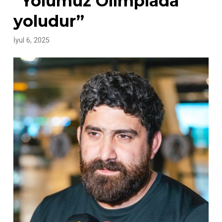
“Yolumuz Olimpiada
yoludur”
İyul 6, 2025