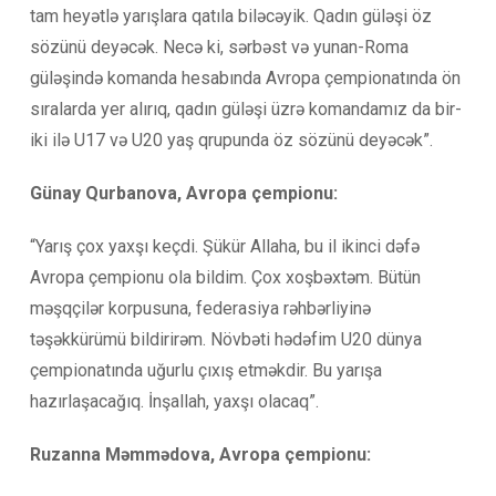
tam heyətlə yarışlara qatıla biləcəyik. Qadın güləşi öz
sözünü deyəcək. Necə ki, sərbəst və yunan-Roma
güləşində komanda hesabında Avropa çempionatında ön
sıralarda yer alırıq, qadın güləşi üzrə komandamız da bir-
iki ilə U17 və U20 yaş qrupunda öz sözünü deyəcək”.
Günay Qurbanova, Avropa çempionu:
“Yarış çox yaxşı keçdi. Şükür Allaha, bu il ikinci dəfə
Avropa çempionu ola bildim. Çox xoşbəxtəm. Bütün
məşqçilər korpusuna, federasiya rəhbərliyinə
təşəkkürümü bildirirəm. Növbəti hədəfim U20 dünya
çempionatında uğurlu çıxış etməkdir. Bu yarışa
hazırlaşacağıq. İnşallah, yaxşı olacaq”.
Ruzanna Məmmədova, Avropa çempionu: