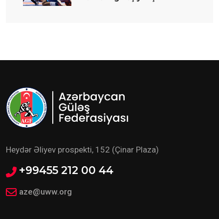
start verilib
Heydər Əliyev prospekti, 152 (Çinar Plaza)
+99455 212 00 44
aze@uww.org