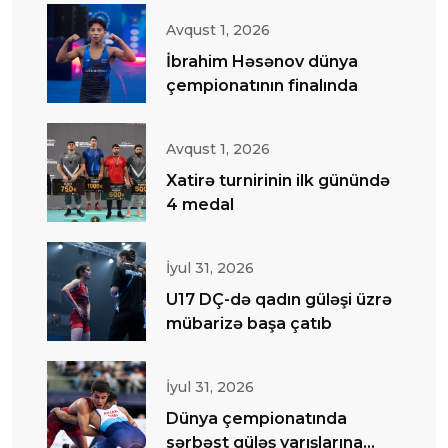
Avqust 1, 2026
İbrahim Həsənov dünya
çempionatının finalında
Avqust 1, 2026
Xatirə turnirinin ilk günündə
4 medal
İyul 31, 2026
U17 DÇ-də qadın güləşi üzrə
mübarizə başa çatıb
İyul 31, 2026
Dünya çempionatında
sərbəst güləş yarışlarına