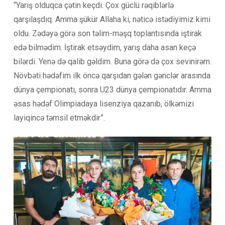
“Yarış olduqca çətin keçdi. Çox güclü rəqiblərlə
qarşılaşdıq. Amma şükür Allaha ki, nəticə istədiyimiz kimi
oldu. Zədəyə görə son təlim-məşq toplantısında iştirak
edə bilmədim. İştirak etsəydim, yarış daha asan keçə
bilərdi. Yenə də qalib gəldim. Buna görə də çox sevinirəm.
Növbəti hədəfim ilk öncə qarşıdan gələn gənclər arasında
dünya çempionatı, sonra U23 dünya çempionatıdır. Amma
əsas hədəf Olimpiadaya lisenziya qazanıb, ölkəmizi
layiqincə təmsil etməkdir”.