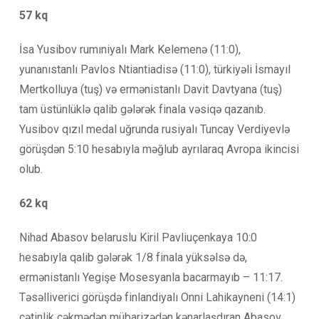
57 kq
İsa Yusibov rumıniyalı Mark Kelemenə (11:0),
yunanıstanlı Pavlos Ntiantiadisə (11:0), türkiyəli İsmayıl
Mertkolluya (tuş) və ermənistanlı Davit Davtyana (tuş)
tam üstünlüklə qalib gələrək finala vəsiqə qazanıb.
Yusibov qızıl medal uğrunda rusiyalı Tuncay Verdiyevlə
görüşdən 5:10 hesabıyla məğlub ayrılaraq Avropa ikincisi
olub.
62 kq
Nihad Abasov belaruslu Kiril Pavliuçenkaya 10:0
hesabıyla qalib gələrək 1/8 finala yüksəlsə də,
ermənistanlı Yegişe Mosesyanla bacarmayıb – 11:17.
Təsəlliverici görüşdə finlandiyalı Onni Lahikayneni (14:1)
çətinlik çəkmədən mübarizədən kənarlaşdıran Abasov