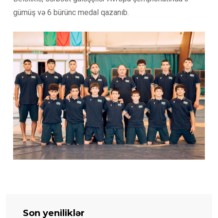
gümüş və 6 bürünc medal qazanıb.
Son yeniliklər