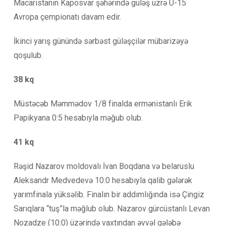
Macarıstanın Kaposvar şəhərində güləş üzrə U-15
Avropa çempionatı davam edir.
İkinci yarış günündə sərbəst güləşçilər mübarizəyə
qoşulub.
38 kq
Müstəcəb Məmmədov 1/8 finalda ermənistanlı Erik
Papikyana 0:5 hesabıyla məğub olub.
41 kq
Rəşid Nazarov moldovalı İvan Boqdana və belaruslu
Aleksandr Medvedevə 10:0 hesabıyla qalib gələrək
yarımfinala yüksəlib. Finalın bir addımlığında isə Çingiz
Sarıqlara “tuş”la məğlub olub. Nazarov gürcüstanlı Levan
Nozadze (10:0) üzərində vaxtından əvvəl qələbə