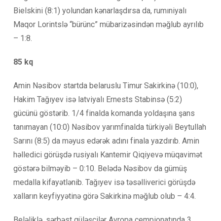
Bielskini (8:1) yolundan kənarlaşdırsa da, rumıniyalı
Maqor Lorintslə “bürünc” mübarizəsindən məğlub ayrılıb
– 1:8.
85 kq
Amin Nəsibov startda belaruslu Timur Sakirkinə (10:0),
Hakim Tağıyev isə latviyalı Ernests Stabinsə (5:2)
gücünü göstərib. 1/4 finalda komanda yoldaşına şans
tanımayan (10:0) Nəsibov yarımfinalda türkiyəli Beytullah
Sarını (8:5) da məyus edərək adını finala yazdırıb. Amin
həlledici görüşdə rusiyalı Kantemir Qiqiyevə müqavimət
göstərə bilməyib – 0:10. Belədə Nəsibov da gümüş
medalla kifayətlənib. Tağıyev isə təsəlliverici görüşdə
xalların keyfiyyətinə görə Sakirkinə məğlub olub – 4:4.
Beləliklə, sərbəst güləşçilər Avropa çempionatında 3