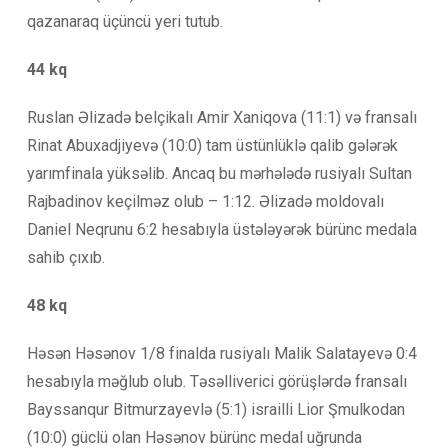
qazanaraq üçüncü yeri tutub.
44 kq
Ruslan Əlizadə belçikalı Amir Xaniqova (11:1) və fransalı
Rinat Abuxadjiyevə (10:0) tam üstünlüklə qalib gələrək
yarımfinala yüksəlib. Ancaq bu mərhələdə rusiyalı Sultan
Rajbadinov keçilməz olub – 1:12. Əlizadə moldovalı
Daniel Neqrunu 6:2 hesabıyla üstələyərək bürünc medala
sahib çıxıb.
48 kq
Həsən Həsənov 1/8 finalda rusiyalı Malik Salatayevə 0:4
hesabıyla məğlub olub. Təsəlliverici görüşlərdə fransalı
Bayssanqur Bitmurzayevlə (5:1) israilli Lior Şmulkodan
(10:0) güclü olan Həsənov bürünc medal uğrunda