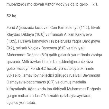
mübarizədə moldovalı Viktor Vdoviyə qalib gəlib – 7:1.
52 kq
Fərid Ağasızadə kosovalı Con Ramadaniyə (11:2), litvalı
Klaydas Dildaya (10:0) və fransalı Alixan Kaxriyevə
(13:5), Hüseyn İsmayılov isə belaruslu Yaqor Daroşkaya
(9:2), polşalı Vojçiex Barexaya (6:0) və türkiyəli
Muhammet Doğana (8:0) qalib gələrək yarımfinala vəsiqə
qazanıb. Milli üzvləri finalın bir addımlığında üz-üzə
gəlib. Hüseyn Fəridi 4:2 hesabıyla üstələyərək finala
yüksəlib. İsmayılov həlledici görüşdə rusiyalı Baysanqur
Osmayevlə bacarmayıb (0:7) və gümüş medalla
kifayətlənib. Ağasızadə isə türkiyəli Muhammet Doğanla
gərgin mübarizədən 7:6 hesablı qələbəylə ayrılaraq
üçüncü yeri tutub.