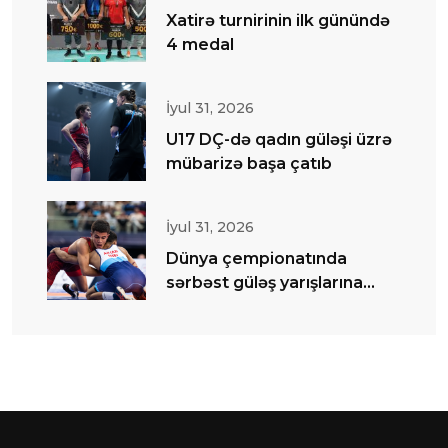
Xatirə turnirinin ilk günündə
4 medal
İyul 31, 2026
U17 DÇ-də qadın güləşi üzrə
mübarizə başa çatıb
İyul 31, 2026
Dünya çempionatında
sərbəst güləş yarışlarına
start verilib