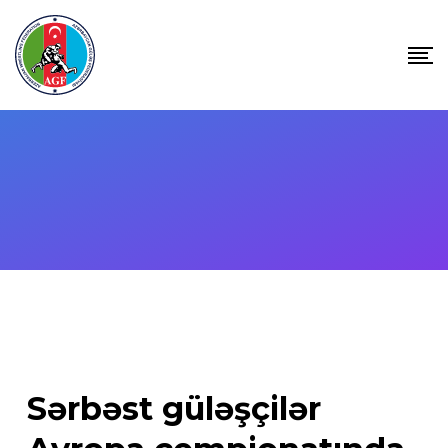
Skip
to
content
Sərbəst güləşçilər