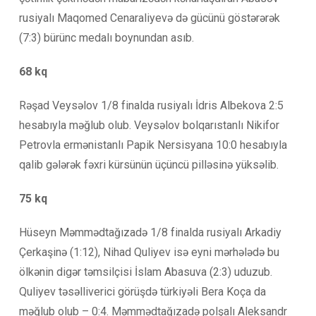
rusiyalı Maqomed Cenaraliyevə də gücünü göstərərək
(7:3) bürünc medalı boynundan asıb.
68 kq
Rəşad Veysəlov 1/8 finalda rusiyalı İdris Albekova 2:5
hesabıyla məğlub olub. Veysəlov bolqarıstanlı Nikifor
Petrovla ermənistanlı Papik Nersisyana 10:0 hesabıyla
qalib gələrək fəxri kürsünün üçüncü pilləsinə yüksəlib.
75 kq
Hüseyn Məmmədtağızadə 1/8 finalda rusiyalı Arkadiy
Çerkaşinə (1:12), Nihad Quliyev isə eyni mərhələdə bu
ölkənin digər təmsilçisi İslam Abasuva (2:3) uduzub.
Quliyev təsəlliverici görüşdə türkiyəli Bera Koça da
məğlub olub – 0:4. Məmmədtağızadə polşalı Aleksandr