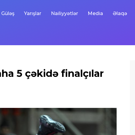
Güləş
Yarışlar
Nailiyyətlər
Media
Əlaqə
ha 5 çəkidə finalçılar