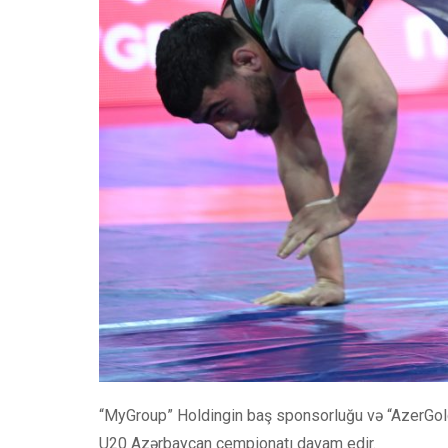
“MyGroup” Holdingin baş sponsorluğu və “AzerGold”
U20 Azərbaycan çempionatı davam edir.