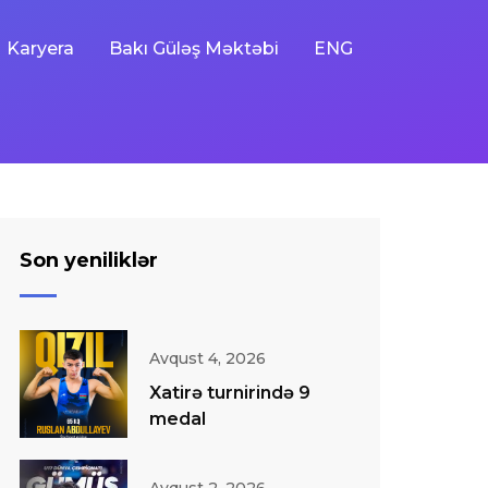
Karyera
Bakı Güləş Məktəbi
ENG
Son yeniliklər
Avqust 4, 2026
Xatirə turnirində 9
medal