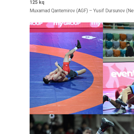
125 kq
Muxamad Qantemirov (AGF) – Yusif Dursunov (Nef