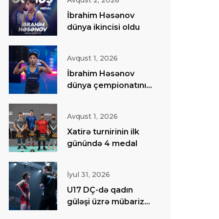
Avqust 2, 2026
İbrahim Həsənov
dünya ikincisi oldu
Avqust 1, 2026
İbrahim Həsənov
dünya çempionatının
finalında
Avqust 1, 2026
Xatirə turnirinin ilk
günündə 4 medal
İyul 31, 2026
U17 DÇ-də qadın
güləşi üzrə mübarizə
başa çatıb