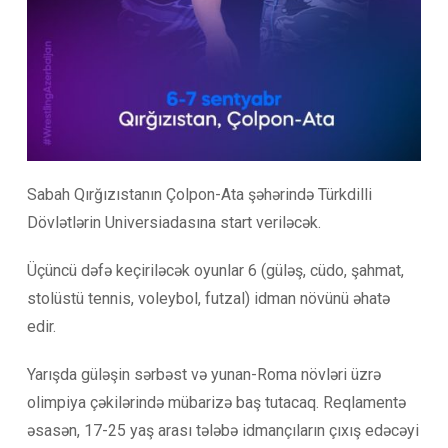
Sabah Qırğızıstanın Çolpon-Ata şəhərində Türkdilli
Dövlətlərin Universiadasına start veriləcək.
Üçüncü dəfə keçiriləcək oyunlar 6 (güləş, cüdo, şahmat,
stolüstü tennis, voleybol, futzal) idman növünü əhatə
edir.
Yarışda güləşin sərbəst və yunan-Roma növləri üzrə
olimpiya çəkilərində mübarizə baş tutacaq. Reqlamentə
əsasən, 17-25 yaş arası tələbə idmançıların çıxış edəcəyi