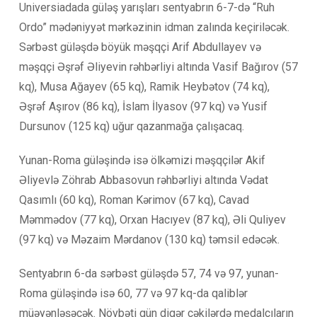
Universiadada güləş yarışları sentyabrın 6-7-də “Ruh
Ordo” mədəniyyət mərkəzinin idman zalında keçiriləcək.
Sərbəst güləşdə böyük məşqçi Arif Abdullayev və
məşqçi Əşrəf Əliyevin rəhbərliyi altında Vasif Bağırov (57
kq), Musa Ağayev (65 kq), Ramik Heybətov (74 kq),
Əşrəf Aşırov (86 kq), İslam İlyasov (97 kq) və Yusif
Dursunov (125 kq) uğur qazanmağa çalışacaq.
Yunan-Roma güləşində isə ölkəmizi məşqçilər Akif
Əliyevlə Zöhrab Abbasovun rəhbərliyi altında Vədat
Qasımlı (60 kq), Roman Kərimov (67 kq), Cavad
Məmmədov (77 kq), Orxan Hacıyev (87 kq), Əli Quliyev
(97 kq) və Məzaim Mərdanov (130 kq) təmsil edəcək.
Sentyabrın 6-da sərbəst güləşdə 57, 74 və 97, yunan-
Roma güləşində isə 60, 77 və 97 kq-da qaliblər
müəyənləşəcək. Növbəti gün digər çəkilərdə medalçıların