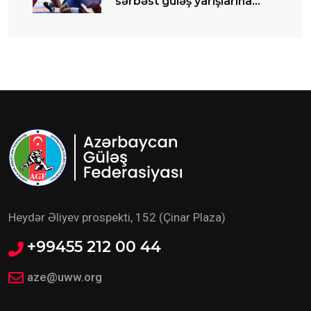
sərbəst güləş yarışlarına
start verilib
Heydər Əliyev prospekti, 152 (Çinar Plaza)
+99455 212 00 44
aze@uww.org