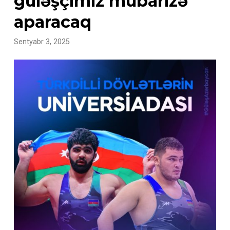
güləşçimiz mübarizə
aparacaq
Sentyabr 3, 2025