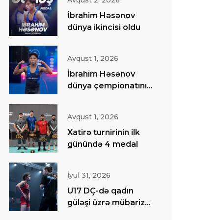
Avqust 2, 2026
İbrahim Həsənov
dünya ikincisi oldu
Avqust 1, 2026
İbrahim Həsənov
dünya çempionatının
finalında
Avqust 1, 2026
Xatirə turnirinin ilk
günündə 4 medal
İyul 31, 2026
U17 DÇ-də qadın
güləşi üzrə mübarizə
başa çatıb