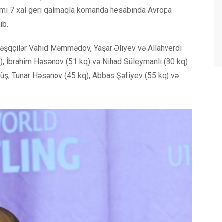
mi 7 xal geri qalmaqla komanda hesabında Avropa
ıb.
əşqçilər Vahid Məmmədov, Yaşar Əliyev və Allahverdi
q), İbrahim Həsənov (51 kq) və Nihad Süleymanlı (80 kq)
ş, Tunar Həsənov (45 kq), Abbas Şəfiyev (55 kq) və