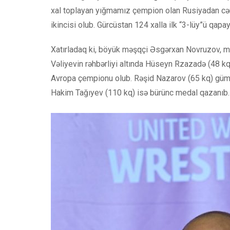
xal toplayan yığmamız çempion olan Rusiyadan cə
ikincisi olub. Gürcüstan 124 xalla ilk “3-lüy”ü qapay
Xatırladaq ki, böyük məşqçi Əsgərxan Novruzov, m
Vəliyevin rəhbərliyi altında Hüseyn Rzazadə (48 k
Avropa çempionu olub. Rəşid Nazarov (65 kq) gümü
Hakim Tağıyev (110 kq) isə bürünc medal qazanıb.