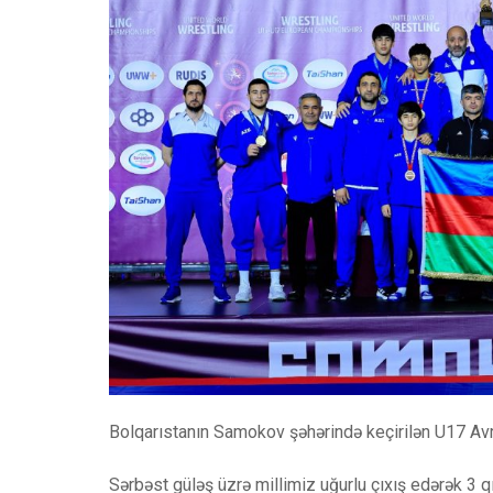
Bolqarıstanın Samokov şəhərində keçirilən U17 Av
Sərbəst güləş üzrə millimiz uğurlu çıxış edərək 3