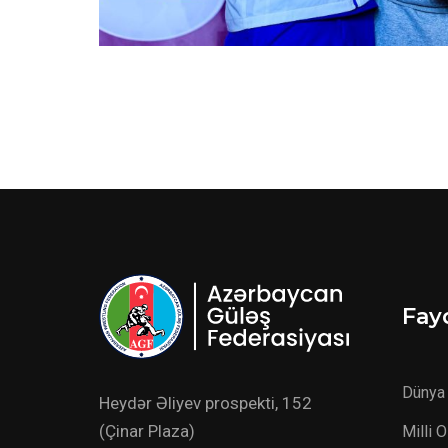
Fayd
Dünya 
Heydər Əliyev prospekti, 152
(Çinar Plaza)
Milli 