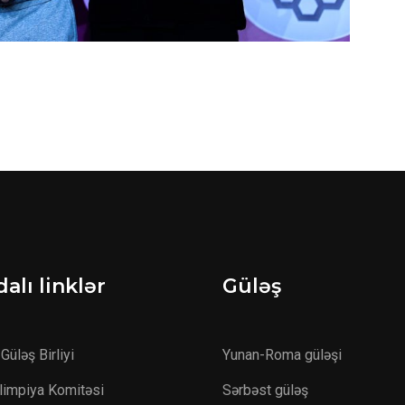
alı linklər
Güləş
Güləş Birliyi
Yunan-Roma güləşi
Olimpiya Komitəsi
Sərbəst güləş