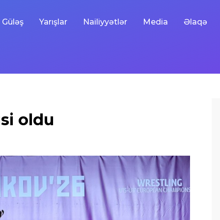
Güləş
Yarışlar
Nailiyyətlər
Media
Əlaqə
si oldu