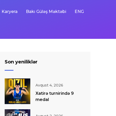
Karyera
Bakı Güləş Məktəbi
ENG
Son yeniliklər
Avqust 4, 2026
Xatirə turnirində 9
medal