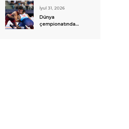
İyul 31, 2026
Dünya
çempionatında
sərbəst güləş
yarışlarına start
verilib