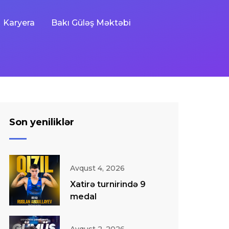
Karyera
Bakı Güləş Məktəbi
Son yeniliklər
Avqust 4, 2026
Xatirə turnirində 9
medal