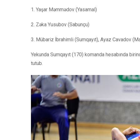
1. Yaşar Məmmədov (Yasamal)
2. Zəka Yusubov (Sabunçu)
3. Mübariz İbrahimli (Sumqayıt), Ayaz Cavadov (Ma
Yekunda Sumqayıt (170) komanda hesabında birinci,
tutub.