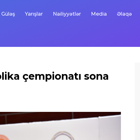
Güləş
Yarışlar
Nailiyyətlər
Media
Əlaqə
lika çempionatı sona