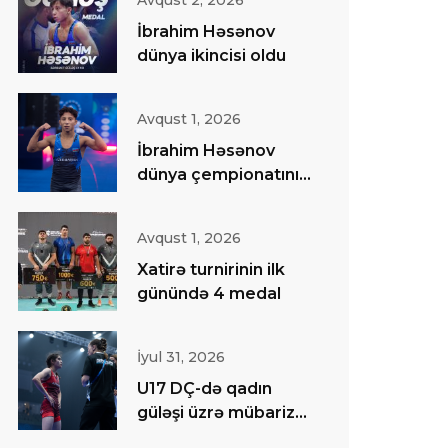
Avqust 2, 2026
İbrahim Həsənov
dünya ikincisi oldu
Avqust 1, 2026
İbrahim Həsənov
dünya çempionatının
finalında
Avqust 1, 2026
Xatirə turnirinin ilk
günündə 4 medal
İyul 31, 2026
U17 DÇ-də qadın
güləşi üzrə mübarizə
başa çatıb