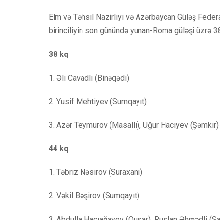
Elm və Təhsil Nazirliyi və Azərbaycan Güləş Federasi
birinciliyin son günündə yunan-Roma güləşi üzrə 38
38 kq
1. Əli Cavadlı (Binəqədi)
2. Yusif Mehtiyev (Sumqayıt)
3. Azər Teymurov (Masallı), Uğur Hacıyev (Şəmkir)
44 kq
1. Təbriz Nəsirov (Suraxanı)
2. Vəkil Bəşirov (Sumqayıt)
3. Abdulla Hacıağayev (Qusar), Ruslan Əhmədli (S