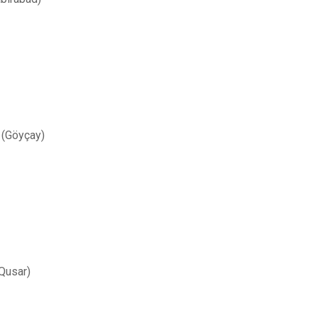
 (Göyçay)
(Qusar)