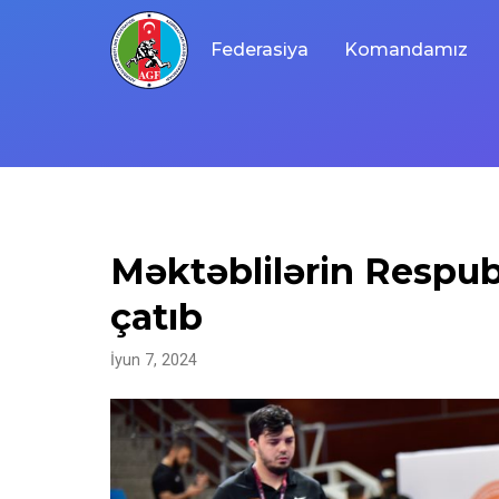
Skip
to
Federasiya
Komandamız
content
Məktəblilərin Respub
çatıb
İyun 7, 2024