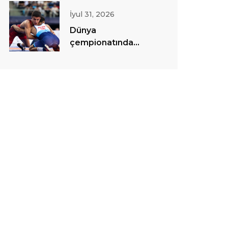
İyul 31, 2026
Dünya
çempionatında
sərbəst güləş
yarışlarına start
verilib