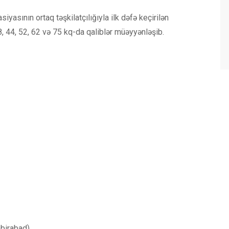
yasının ortaq təşkilatçılığıyla ilk dəfə keçirilən
, 44, 52, 62 və 75 kq-da qaliblər müəyyənləşib.
abirabad)