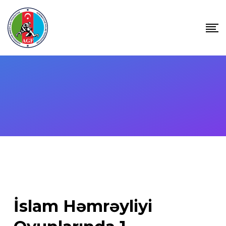
Skip
to
content
İslam Həmrəyliyi