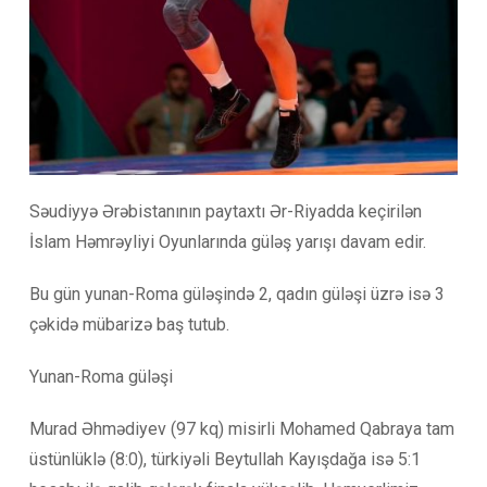
Səudiyyə Ərəbistanının paytaxtı Ər-Riyadda keçirilən
İslam Həmrəyliyi Oyunlarında güləş yarışı davam edir.
Bu gün yunan-Roma güləşində 2, qadın güləşi üzrə isə 3
çəkidə mübarizə baş tutub.
Yunan-Roma güləşi
Murad Əhmədiyev (97 kq) misirli Mohamed Qabraya tam
üstünlüklə (8:0), türkiyəli Beytullah Kayışdağa isə 5:1