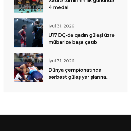
Xatirə turnirinin ilk günündə
4 medal
İyul 31, 2026
U17 DÇ-də qadın güləşi üzrə
mübarizə başa çatıb
İyul 31, 2026
Dünya çempionatında
sərbəst güləş yarışlarına
start verilib