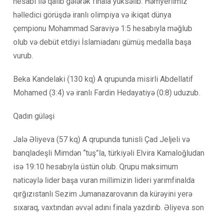
hesabı ilə qalib gələrək finala yüksəlib. Həmyerlimiz
həlledici görüşdə iranlı olimpiya və ikiqat dünya
çempionu Mohammad Saraviyə 1:5 hesabıyla məğlub
olub və debüt etdiyi İslamiadanı gümüş medalla başa
vurub.
Beka Kandelaki (130 kq) A qrupunda misirli Abdellatif
Mohamed (3:4) və iranlı Fardin Hedayatiyə (0:8) uduzub.
Qadın güləşi
Jalə Əliyeva (57 kq) A qrupunda tunisli Çad Jeljeli və
banqladeşli Mimdən “tuş”la, türkiyəli Elvira Kamaloğludan
isə 19:10 hesabıyla üstün olub. Qrupu maksimum
nəticəylə lider başa vuran millimizin lideri yarımfinalda
qırğızıstanlı Sezim Jumanazarovanın da kürəyini yerə
sıxaraq, vaxtından əvvəl adını finala yazdırıb. Əliyeva son