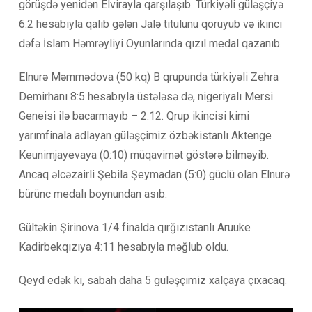
görüşdə yenidən Elvirayla qarşılaşıb. Türkiyəli güləşçiyə
6:2 hesabıyla qalib gələn Jalə titulunu qoruyub və ikinci
dəfə İslam Həmrəyliyi Oyunlarında qızıl medal qazanıb.
Elnurə Məmmədova (50 kq) B qrupunda türkiyəli Zehra
Demirhanı 8:5 hesabıyla üstələsə də, nigeriyalı Mersi
Geneisi ilə bacarmayıb – 2:12. Qrup ikincisi kimi
yarımfinala adlayan güləşçimiz özbəkistanlı Aktenge
Keunimjayevaya (0:10) müqavimət göstərə bilməyib.
Ancaq əlcəzairli Şebila Şeymadan (5:0) güclü olan Elnurə
bürünc medalı boynundan asıb.
Gültəkin Şirinova 1/4 finalda qırğızıstanlı Aruuke
Kadirbekqızıya 4:11 hesabıyla məğlub oldu.
Qeyd edək ki, sabah daha 5 güləşçimiz xalçaya çıxacaq.