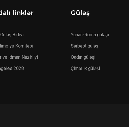
alı linklər
Güləş
Güləş Birliyi
Yunan-Roma güləşi
Olimpiya Komitəsi
Sərbəst güləş
r və İdman Nazirliyi
Qadın güləşi
ngeles 2028
Çimərlik güləşi