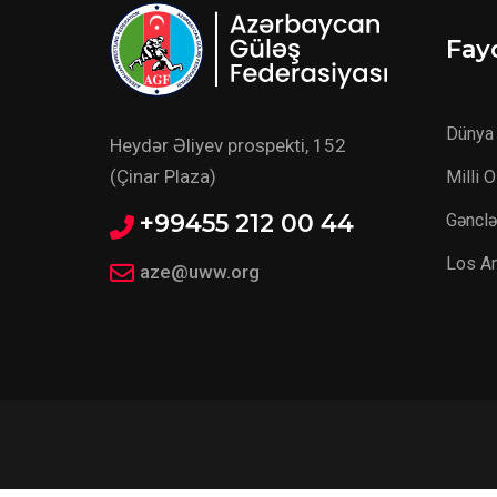
Fayd
Dünya 
Heydər Əliyev prospekti, 152
(Çinar Plaza)
Milli 
+99455 212 00 44
Gənclə
Los A
aze@uww.org