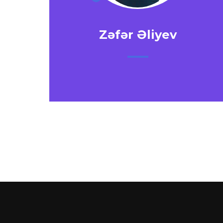
Zəfər Əliyev