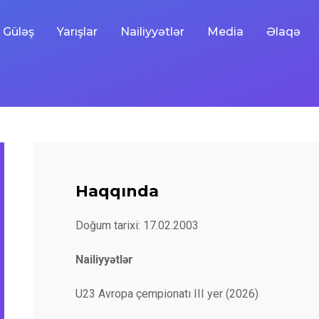
Güləş
Yarışlar
Nailiyyətlər
Media
Əlaqə
Haqqında
Doğum tarixi: 17.02.2003
Nailiyyətlər
U23 Avropa çempionatı III yer (2026)