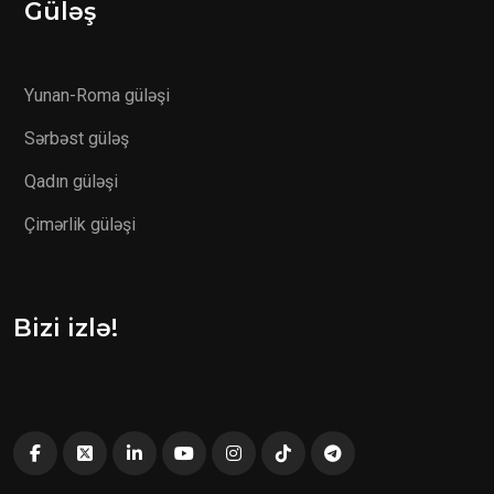
Güləş
Yunan-Roma güləşi
Sərbəst güləş
Qadın güləşi
Çimərlik güləşi
Bizi izlə!