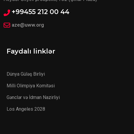
+99455 212 00 44
aze@uww.org
Faydalı linklər
Dünya Güləş Birliyi
Milli Olimpiya Komitəsi
Gənclər və İdman Nazirliyi
Los Angeles 2028