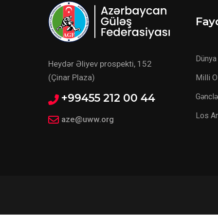
Fayd
Dünya 
Heydər Əliyev prospekti, 152
(Çinar Plaza)
Milli 
+99455 212 00 44
Gənclə
Los A
aze@uww.org