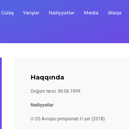
Güləş
Yarışlar
Nailiyyətlər
Media
Əlaqə
Haqqında
Doğum tarixi: 06.06.1999
Nailiyyətlər
U-20 Avropa çempionatı II yer (2018)