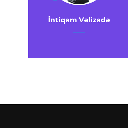
İntiqam Vəlizadə