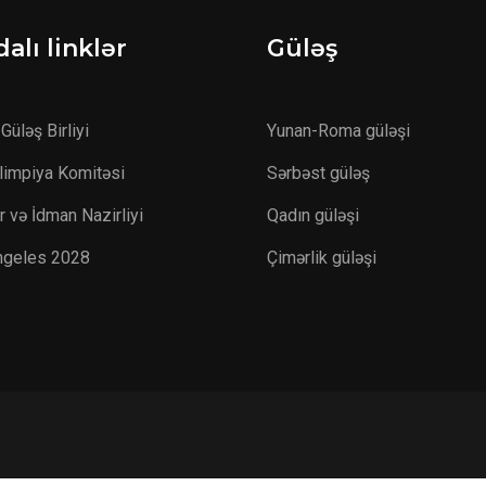
alı linklər
Güləş
Güləş Birliyi
Yunan-Roma güləşi
Olimpiya Komitəsi
Sərbəst güləş
r və İdman Nazirliyi
Qadın güləşi
ngeles 2028
Çimərlik güləşi