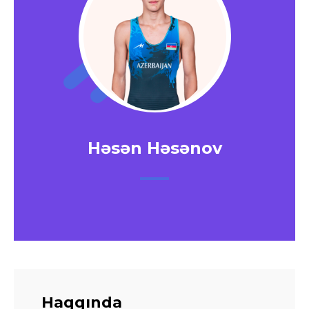
Həsən Həsənov
Haqqında