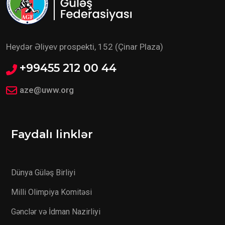
Heydər Əliyev prospekti, 152 (Çinar Plaza)
+99455 212 00 44
aze@uww.org
Faydalı linklər
Dünya Güləş Birliyi
Milli Olimpiya Komitəsi
Gənclər və İdman Nazirliyi