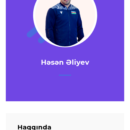
Həsən Əliyev
Haqqında