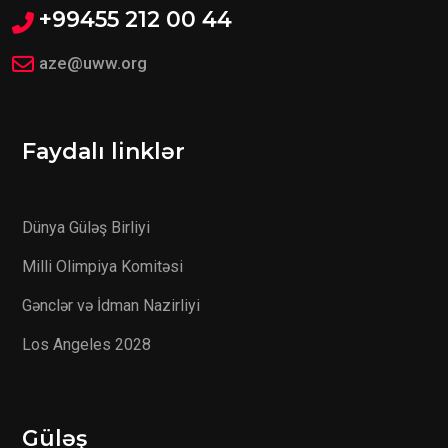
+99455 212 00 44
aze@uww.org
Faydalı linklər
Dünya Güləş Birliyi
Milli Olimpiya Komitəsi
Gənclər və İdman Nazirliyi
Los Angeles 2028
Güləş