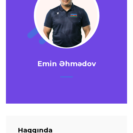
Emin Əhmədov
Haqqında