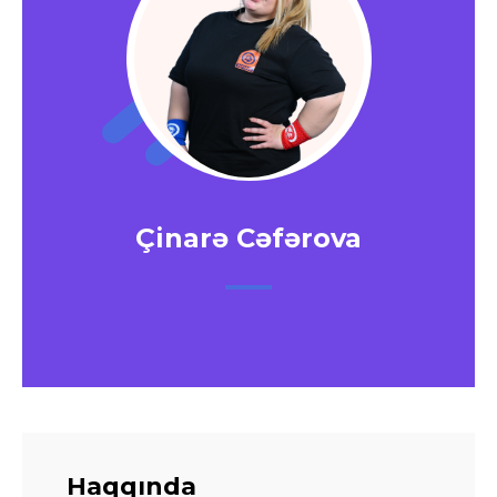
Çinarə Cəfərova
Haqqında