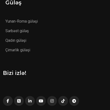
Güləş
Yunan-Roma güləşi
Sərbəst güləş
Qadın güləşi
Çimərlik güləşi
Bizi izlə!