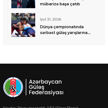
mübarizə başa çatıb
İyul 31, 2026
Dünya çempionatında
sərbəst güləş yarışlarına
start verilib
Heydər Əliyev prospekti, 152 (Çinar Plaza)