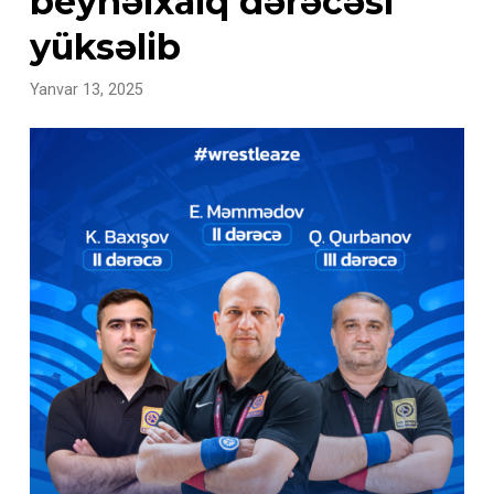
beynəlxalq dərəcəsi
yüksəlib
Yanvar 13, 2025