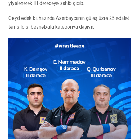
yiyələnərək III dərəcəyə sahib çıxıb.
Qeyd edək ki, hazırda Azərbaycanın güləş üzrə 25 ədalət
təmsilçisi beynəlxalq kateqoriya daşıyır.