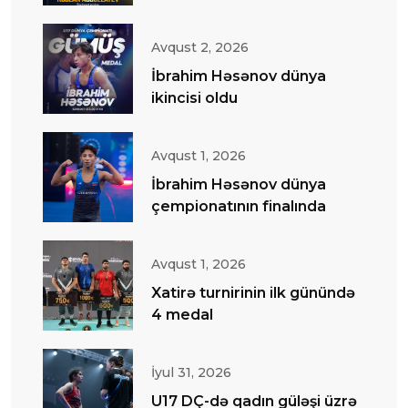
Avqust 2, 2026
İbrahim Həsənov dünya
ikincisi oldu
Avqust 1, 2026
İbrahim Həsənov dünya
çempionatının finalında
Avqust 1, 2026
Xatirə turnirinin ilk günündə
4 medal
İyul 31, 2026
U17 DÇ-də qadın güləşi üzrə