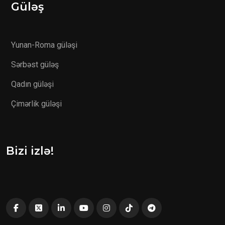
Güləş
Yunan-Roma güləşi
Sərbəst güləş
Qadın güləşi
Çimərlik güləşi
Bizi izlə!