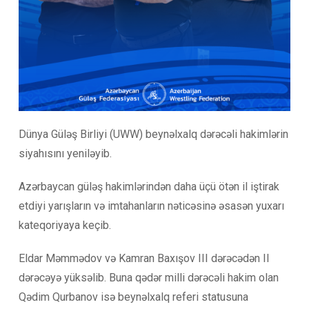
Dünya Güləş Birliyi (UWW) beynəlxalq dərəcəli hakimlərin
siyahısını yeniləyib.
Azərbaycan güləş hakimlərindən daha üçü ötən il iştirak
etdiyi yarışların və imtahanların nəticəsinə əsasən yuxarı
kateqoriyaya keçib.
Eldar Məmmədov və Kamran Baxışov III dərəcədən II
dərəcəyə yüksəlib. Buna qədər milli dərəcəli hakim olan
Qədim Qurbanov isə beynəlxalq referi statusuna